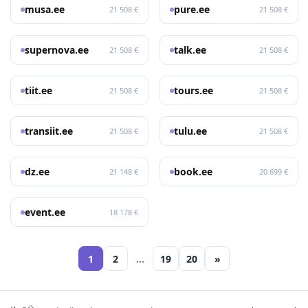
musa.ee
pure.ee
21 508 €
21 508 €
supernova.ee
talk.ee
21 508 €
21 508 €
tiit.ee
tours.ee
21 508 €
21 508 €
transiit.ee
tulu.ee
21 508 €
21 508 €
dz.ee
book.ee
21 148 €
20 699 €
event.ee
18 178 €
1
2
…
19
20
»