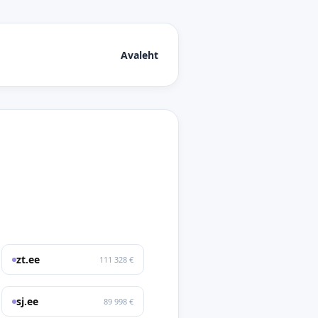
Avaleht
zt.ee
111 328 €
sj.ee
89 998 €