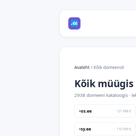
Avaleht
/
Kõik domeenid
Kõik müügis 
2938 domeeni kataloogis · l
os.ee
127 888 €
sy.ee
110 699 €