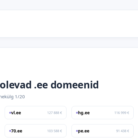
olevad .ee domeenid
ehekülg 1/20
vl.ee
hg.ee
127 888 €
116 999 €
70.ee
pe.ee
103 588 €
91 438 €