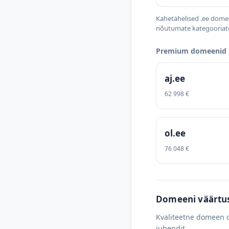
Kahetähelised .ee domee
nõutumate kategooriate
Premium domeenid ü
aj.ee
62 998 €
ol.ee
76 048 €
Domeeni väärtus 
Kvaliteetne domeen o
juhendit.