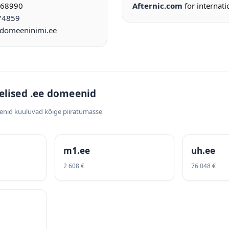
968990
Afternic.com
for internati
74859
omeeninimi.ee
elised .ee domeenid
enid kuuluvad kõige piiratumasse
m1.ee
uh.ee
2 608 €
76 048 €