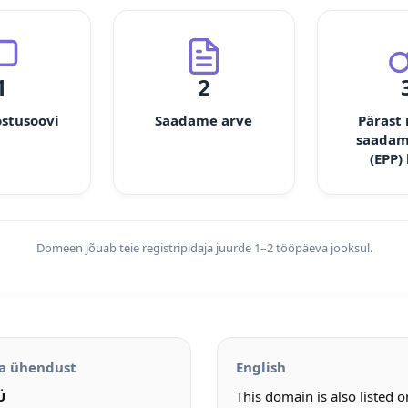
1
2
ostusoovi
Saadame arve
Pärast
saadam
(EPP)
Domeen jõuab teie registripidaja juurde 1–2 tööpäeva jooksul.
a ühendust
English
Ü
This domain is also listed 