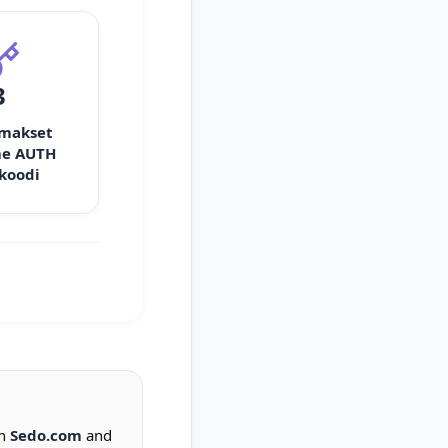
3
 makset
e AUTH
 koodi
on
Sedo.com
and