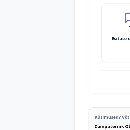
Esitate 
Küsimused? Võt
Computernik O