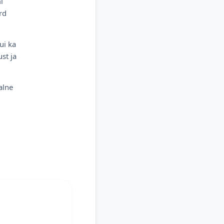
i
rd
ui ka
st ja
alne