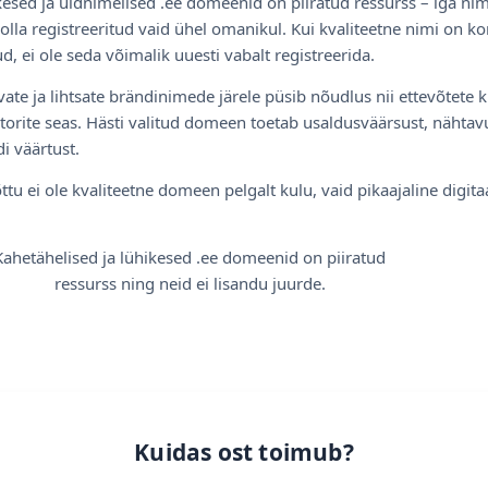
esed ja üldnimelised .ee domeenid on piiratud ressurss – iga nim
olla registreeritud vaid ühel omanikul. Kui kvaliteetne nimi on ko
d, ei ole seda võimalik uuesti vabalt registreerida.
ate ja lihtsate brändinimede järele püsib nõudlus nii ettevõtete k
torite seas. Hästi valitud domeen toetab usaldusväärsust, nähtavu
i väärtust.
ttu ei ole kvaliteetne domeen pelgalt kulu, vaid pikaajaline digita
Kahetähelised ja lühikesed .ee domeenid on piiratud
ressurss ning neid ei lisandu juurde.
Kuidas ost toimub?