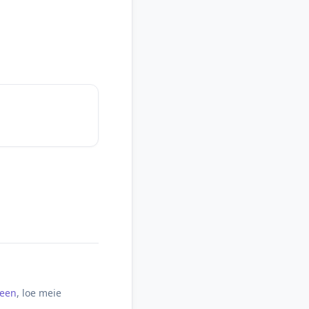
meen
, loe meie