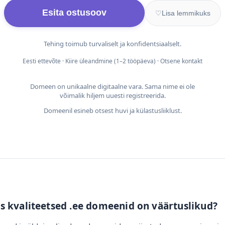
Esita ostusoov
♡
Lisa lemmikuks
Tehing toimub turvaliselt ja konfidentsiaalselt.
Eesti ettevõte · Kiire üleandmine (1–2 tööpäeva) · Otsene kontakt
Domeen on unikaalne digitaalne vara. Sama nime ei ole
võimalik hiljem uuesti registreerida.
Domeenil esineb otsest huvi ja külastusliiklust.
s kvaliteetsed .ee domeenid on väärtuslikud?