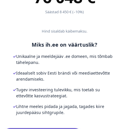
Säästad 8 450 € (–10%)
Hind sisaldab käibemaksu.
Miks ih.ee on väärtuslik?
Unikaalne ja meeldejääv .ee domeen, mis tõmbab
tähelepanu.
Ideaalselt sobiv Eesti brändi või meediaettevõtte
arendamiseks.
Tugev investeering tulevikku, mis toetab su
ettevõtte kasvustrateegiat.
Lihtne meeles pidada ja jagada, tagades kiire
juurdepääsu sihtgrupile.