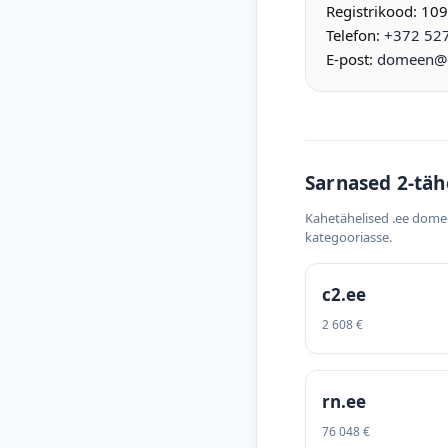
Registrikood: 10
Telefon:
+372 52
E-post:
domeen@d
Sarnased 2-täh
Kahetähelised .ee dome
kategooriasse.
c2.ee
2 608 €
rn.ee
76 048 €