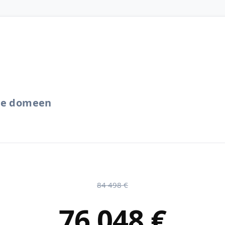
.ee domeen
84 498 €
76 048 €