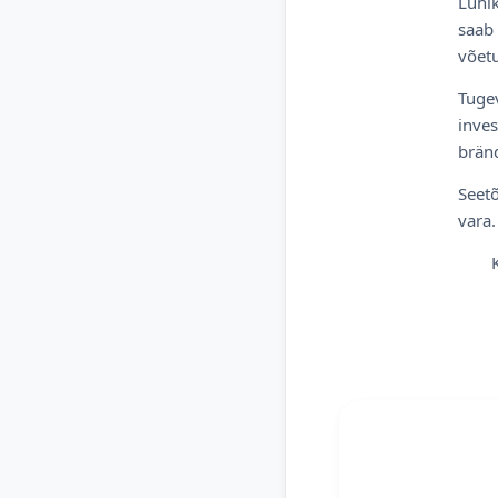
Lühik
saab 
võetu
Tugev
inves
bränd
Seetõ
vara.