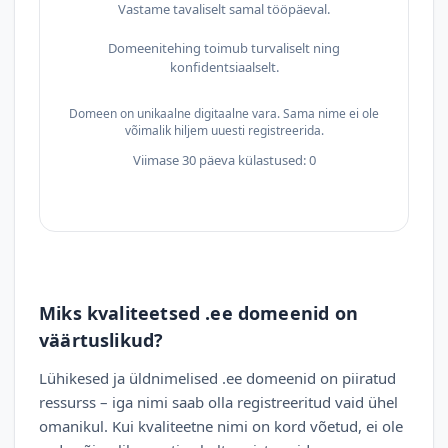
Vastame tavaliselt samal tööpäeval.
Domeenitehing toimub turvaliselt ning
konfidentsiaalselt.
Domeen on unikaalne digitaalne vara. Sama nime ei ole
võimalik hiljem uuesti registreerida.
Viimase 30 päeva külastused: 0
Miks kvaliteetsed .ee domeenid on
väärtuslikud?
Lühikesed ja üldnimelised .ee domeenid on piiratud
ressurss – iga nimi saab olla registreeritud vaid ühel
omanikul. Kui kvaliteetne nimi on kord võetud, ei ole