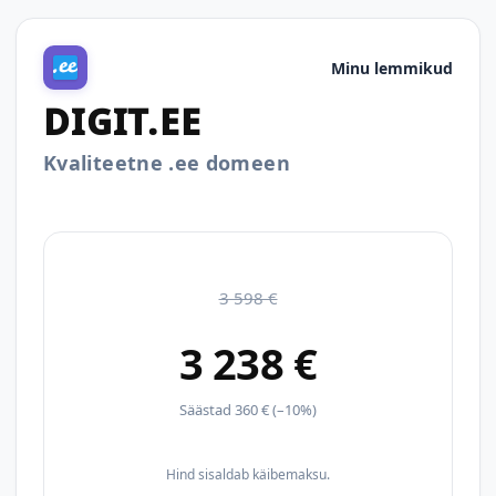
Minu lemmikud
DIGIT.EE
Kvaliteetne .ee domeen
3 598 €
3 238 €
Säästad 360 € (–10%)
Hind sisaldab käibemaksu.