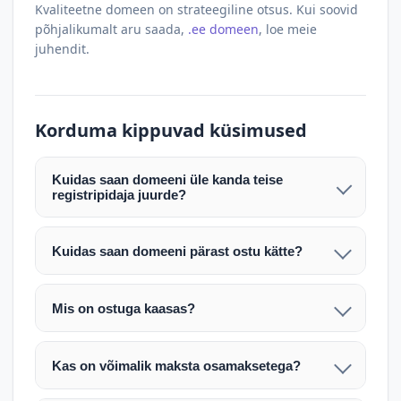
Kvaliteetne domeen on strateegiline otsus. Kui soovid
põhjalikumalt aru saada,
.ee domeen
, loe meie
juhendit.
Korduma kippuvad küsimused
Kuidas saan domeeni üle kanda teise
registripidaja juurde?
Pärast makse laekumist edastame teile domeeni
AUTH (EPP) koodi. Selle abil saate domeeni üle
Kuidas saan domeeni pärast ostu kätte?
kanda enda valitud registripidaja juurde.
Pärast ostu vormistamist väljastame arve.
Maksekinnituse järel edastame teile domeeni
Domeeni ülekandmine toimub registripidajate
Mis on ostuga kaasas?
AUTH (EPP) koodi, millega saate domeeni üle viia
vahelise protsessina ning võib võtta kuni paar
Ostuga kaasas on domeeninime omandiõigus.
enda valitud registripidaja juurde.
tööpäeva. Täpsemad juhised saadetakse teile e-
Veebimajutust ja e-posti teenuseid tuleb tellida
posti teel pärast tehingu kinnitamist.
Kas on võimalik maksta osamaksetega?
eraldi oma registripidaja või majutaja kaudu (nt
Võtame teiega ühendust ning juhendame kogu
Osamakse võimalus on kokkuleppel. Palun
host.ee).