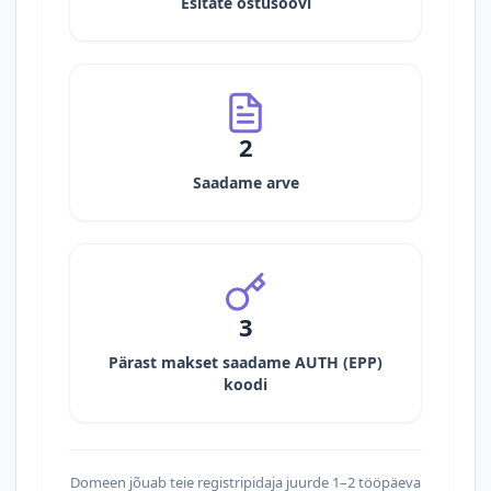
Esitate ostusoovi
2
Saadame arve
3
Pärast makset saadame AUTH (EPP)
koodi
Domeen jõuab teie registripidaja juurde 1–2 tööpäeva