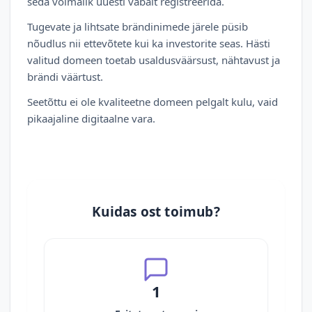
seda võimalik uuesti vabalt registreerida.
Tugevate ja lihtsate brändinimede järele püsib
nõudlus nii ettevõtete kui ka investorite seas. Hästi
valitud domeen toetab usaldusväärsust, nähtavust ja
brändi väärtust.
Seetõttu ei ole kvaliteetne domeen pelgalt kulu, vaid
pikaajaline digitaalne vara.
Kuidas ost toimub?
1