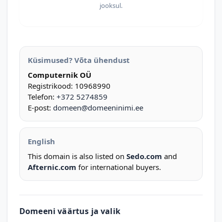
jooksul.
Küsimused? Võta ühendust
Computernik OÜ
Registrikood: 10968990
Telefon:
+372 5274859
E-post:
domeen@domeeninimi.ee
English
This domain is also listed on
Sedo.com
and
Afternic.com
for international buyers.
Domeeni väärtus ja valik