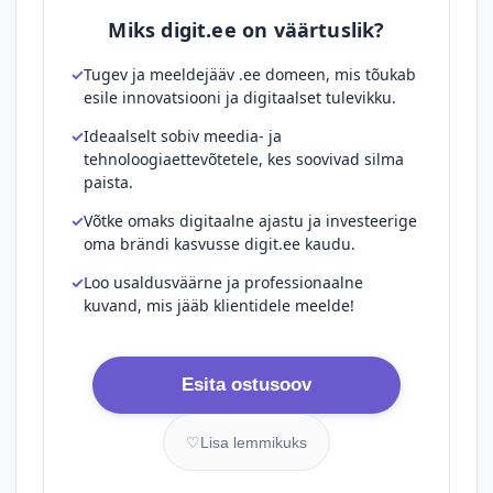
Miks digit.ee on väärtuslik?
Tugev ja meeldejääv .ee domeen, mis tõukab
esile innovatsiooni ja digitaalset tulevikku.
Ideaalselt sobiv meedia- ja
tehnoloogiaettevõtetele, kes soovivad silma
paista.
Võtke omaks digitaalne ajastu ja investeerige
oma brändi kasvusse digit.ee kaudu.
Loo usaldusväärne ja professionaalne
kuvand, mis jääb klientidele meelde!
Esita ostusoov
♡
Lisa lemmikuks