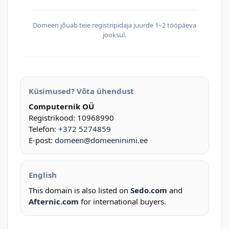
Domeen jõuab teie registripidaja juurde 1–2 tööpäeva
jooksul.
Küsimused? Võta ühendust
Computernik OÜ
Registrikood: 10968990
Telefon:
+372 5274859
E-post:
domeen@domeeninimi.ee
English
This domain is also listed on
Sedo.com
and
Afternic.com
for international buyers.