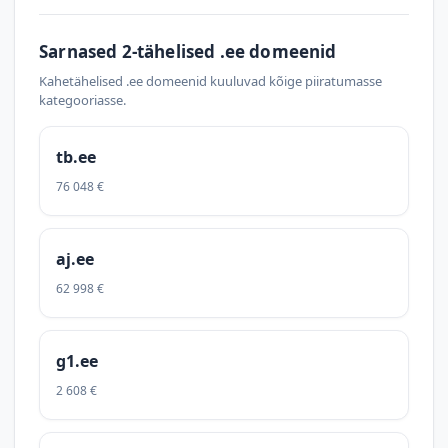
Sarnased 2-tähelised .ee domeenid
Kahetähelised .ee domeenid kuuluvad kõige piiratumasse
kategooriasse.
tb.ee
76 048 €
aj.ee
62 998 €
g1.ee
2 608 €