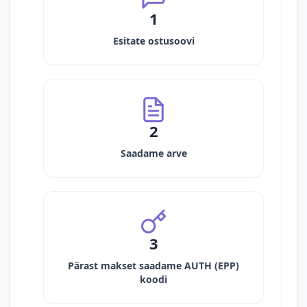
1
Esitate ostusoovi
2
Saadame arve
3
Pärast makset saadame AUTH (EPP)
koodi