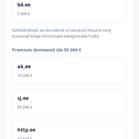
b4.ee
2 608 €
Kahetähelised .ee domeenid on piiratud ressurss ning
kuuluvad kõige nõutumate kategooriate hulka.
Premium domeenid üle 50 000 €
ak.ee
76 048 €
sj.ee
89 998 €
http.ee
47 608 €