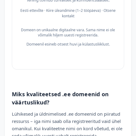
Tehing toimub turvaliselt ja konfidentsiaalselt.
Eesti ettevõte · Kiire üleandmine (1–2 tööpäeva) · Otsene
kontakt
Domeen on unikaalne digitaalne vara. Sama nime ei ole
võimalik hiljem uuesti registreerida.
Domeenil esineb otsest huvi ja külastusliiklust.
Miks kvaliteetsed .ee domeenid on
väärtuslikud?
Lühikesed ja üldnimelised .ee domeenid on piiratud
ressurss – iga nimi saab olla registreeritud vaid ühel
omanikul. Kui kvaliteetne nimi on kord võetud, ei ole
seda võimalik uuesti vabalt registreerida.