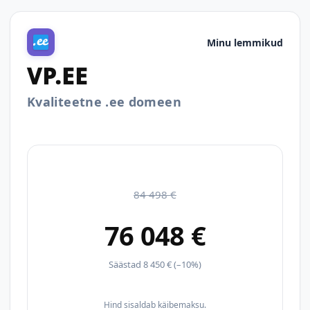
Minu lemmikud
VP.EE
Kvaliteetne .ee domeen
84 498 €
76 048 €
Säästad 8 450 € (–10%)
Hind sisaldab käibemaksu.