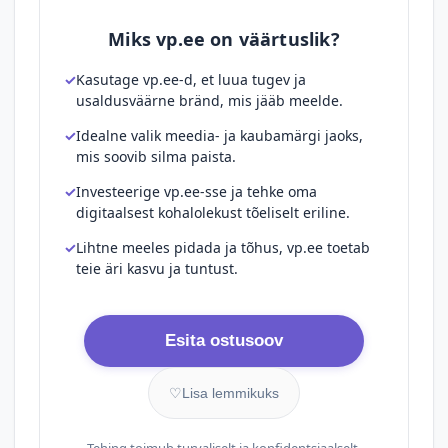
Miks vp.ee on väärtuslik?
Kasutage vp.ee-d, et luua tugev ja
usaldusväärne bränd, mis jääb meelde.
Idealne valik meedia- ja kaubamärgi jaoks,
mis soovib silma paista.
Investeerige vp.ee-sse ja tehke oma
digitaalsest kohalolekust tõeliselt eriline.
Lihtne meeles pidada ja tõhus, vp.ee toetab
teie äri kasvu ja tuntust.
Esita ostusoov
♡
Lisa lemmikuks