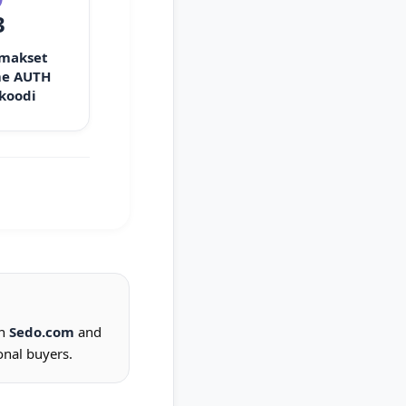
3
 makset
e AUTH
 koodi
on
Sedo.com
and
onal buyers.