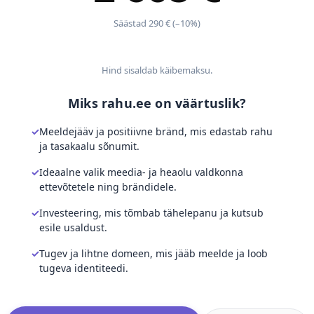
Säästad 290 € (–10%)
Hind sisaldab käibemaksu.
Miks rahu.ee on väärtuslik?
Meeldejääv ja positiivne bränd, mis edastab rahu
ja tasakaalu sõnumit.
Ideaalne valik meedia- ja heaolu valdkonna
ettevõtetele ning brändidele.
Investeering, mis tõmbab tähelepanu ja kutsub
esile usaldust.
Tugev ja lihtne domeen, mis jääb meelde ja loob
tugeva identiteedi.