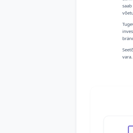
saab 
võetu
Tugev
inves
bränd
Seetõ
vara.