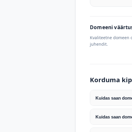
Domeeni väärtus 
Kvaliteetne domeen o
juhendit.
Korduma kip
Kuidas saan domee
Pärast makse laeku
enda valitud regist
Kuidas saan dome
Pärast ostu vormis
Domeeni ülekandmin