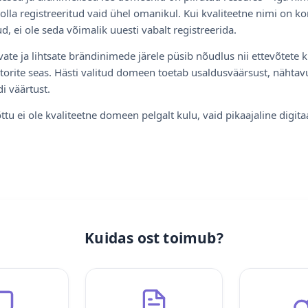
olla registreeritud vaid ühel omanikul. Kui kvaliteetne nimi on ko
d, ei ole seda võimalik uuesti vabalt registreerida.
ate ja lihtsate brändinimede järele püsib nõudlus nii ettevõtete k
torite seas. Hästi valitud domeen toetab usaldusväärsust, nähtavu
i väärtust.
ttu ei ole kvaliteetne domeen pelgalt kulu, vaid pikaajaline digita
Kuidas ost toimub?