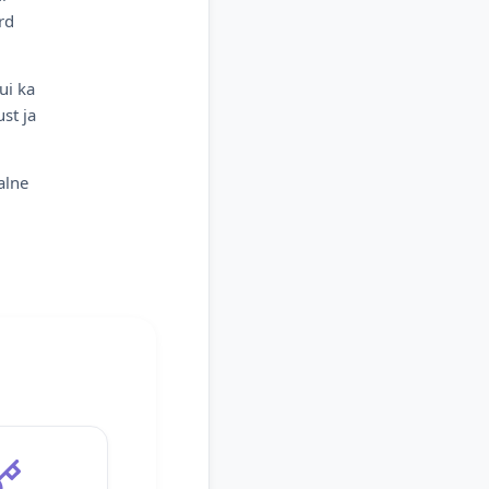
rd
ui ka
st ja
alne