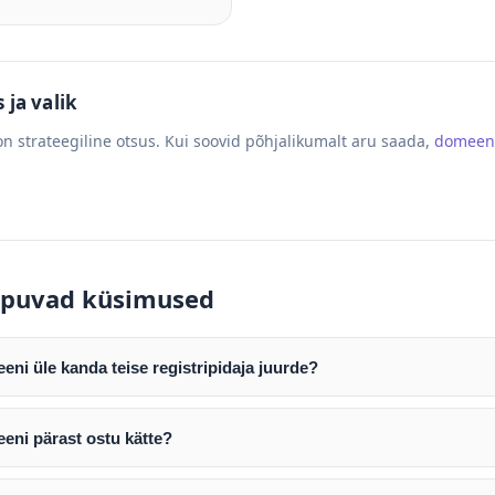
ja valik
n strateegiline otsus. Kui soovid põhjalikumalt aru saada,
domeen
puvad küsimused
ni üle kanda teise registripidaja juurde?
mist edastame teile domeeni AUTH (EPP) koodi. Selle abil saate d
ripidaja juurde.
eni pärast ostu kätte?
tamist väljastame arve. Maksekinnituse järel edastame teile dome
e toimub registripidajate vahelise protsessina ning võib võtta k