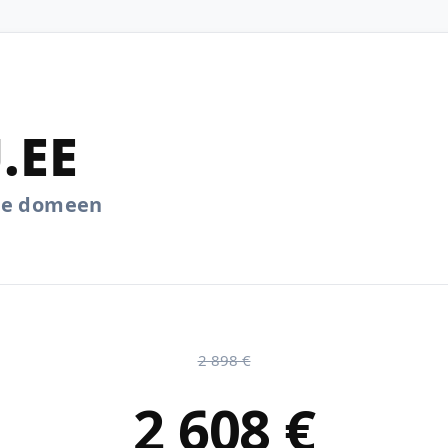
.EE
.ee domeen
2 898 €
2 608 €