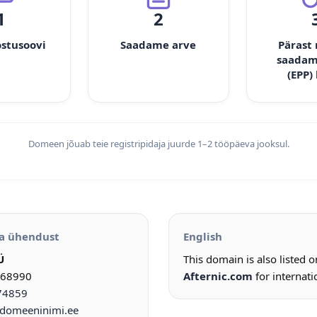
1
2
ostusoovi
Saadame arve
Pärast
saadam
(EPP)
Domeen jõuab teie registripidaja juurde 1–2 tööpäeva jooksul.
a ühendust
English
Ü
This domain is also listed 
968990
Afternic.com
for internati
74859
omeeninimi.ee