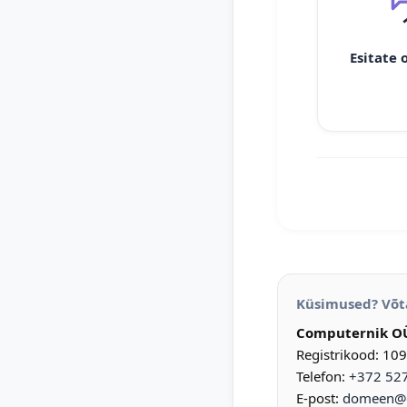
Esitate 
Küsimused? Võt
Computernik O
Registrikood: 10
Telefon:
+372 52
E-post:
domeen@d