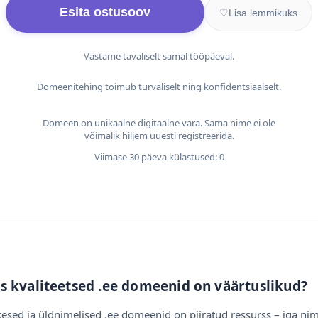
Esita ostusoov
♡
Lisa lemmikuks
Vastame tavaliselt samal tööpäeval.
Domeenitehing toimub turvaliselt ning konfidentsiaalselt.
Domeen on unikaalne digitaalne vara. Sama nime ei ole
võimalik hiljem uuesti registreerida.
Viimase 30 päeva külastused: 0
s kvaliteetsed .ee domeenid on väärtuslikud?
esed ja üldnimelised .ee domeenid on piiratud ressurss – iga nim