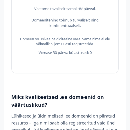
Vastame tavaliselt samal tööpäeval.
Domeenitehing toimub turvaliselt ning
konfidentsiaalselt.
Domeen on unikaalne digitaalne vara. Sama nime ei ole
võimalik hiljem uuesti registreerida.
Viimase 30 päeva külastused: 0
Miks kvaliteetsed .ee domeenid on
väärtuslikud?
Lühikesed ja üldnimelised .ee domeenid on piiratud
ressurss – iga nimi saab olla registreeritud vaid ühel
omanikul. Kui kvaliteetne nimi on kord võetud, ei ole