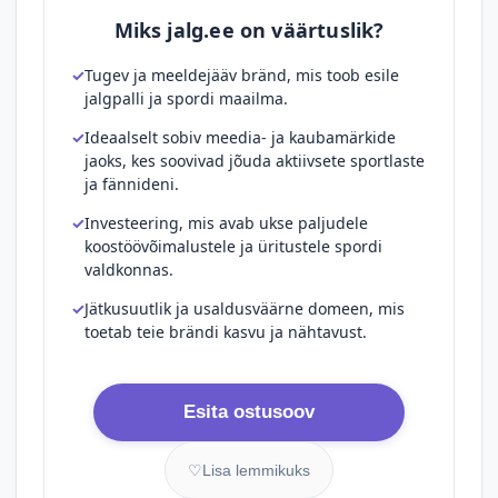
Miks jalg.ee on väärtuslik?
Tugev ja meeldejääv bränd, mis toob esile
jalgpalli ja spordi maailma.
Ideaalselt sobiv meedia- ja kaubamärkide
jaoks, kes soovivad jõuda aktiivsete sportlaste
ja fännideni.
Investeering, mis avab ukse paljudele
koostöövõimalustele ja üritustele spordi
valdkonnas.
Jätkusuutlik ja usaldusväärne domeen, mis
toetab teie brändi kasvu ja nähtavust.
Esita ostusoov
♡
Lisa lemmikuks