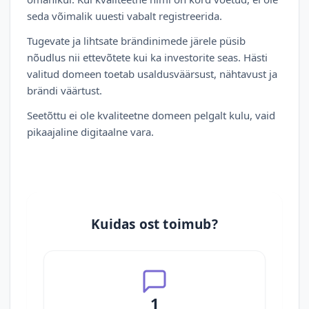
seda võimalik uuesti vabalt registreerida.
Tugevate ja lihtsate brändinimede järele püsib
nõudlus nii ettevõtete kui ka investorite seas. Hästi
valitud domeen toetab usaldusväärsust, nähtavust ja
brändi väärtust.
Seetõttu ei ole kvaliteetne domeen pelgalt kulu, vaid
pikaajaline digitaalne vara.
Kuidas ost toimub?
1