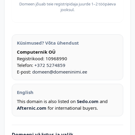
Domeen jõuab teie registripidaja juurde 1–2 tööpäeva
jooksul.
Küsimused? Võta ühendust
Computernik OÜ
Registrikood: 10968990
Telefon:
+372 5274859
E-post:
domeen@domeeninimi.ee
English
This domain is also listed on
Sedo.com
and
Afternic.com
for international buyers.
Domeeni väärtus ja valik