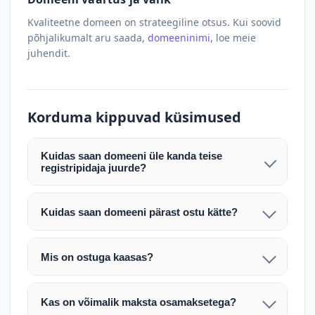
Kvaliteetne domeen on strateegiline otsus. Kui soovid
põhjalikumalt aru saada,
domeeninimi
, loe meie
juhendit.
Korduma kippuvad küsimused
Kuidas saan domeeni üle kanda teise
registripidaja juurde?
Pärast makse laekumist edastame teile domeeni
AUTH (EPP) koodi. Selle abil saate domeeni üle
Kuidas saan domeeni pärast ostu kätte?
kanda enda valitud registripidaja juurde.
Pärast ostu vormistamist väljastame arve.
Maksekinnituse järel edastame teile domeeni
Domeeni ülekandmine toimub registripidajate
Mis on ostuga kaasas?
AUTH (EPP) koodi, millega saate domeeni üle viia
vahelise protsessina ning võib võtta kuni paar
Ostuga kaasas on domeeninime omandiõigus.
enda valitud registripidaja juurde.
tööpäeva. Täpsemad juhised saadetakse teile e-
Veebimajutust ja e-posti teenuseid tuleb tellida
posti teel pärast tehingu kinnitamist.
Kas on võimalik maksta osamaksetega?
eraldi oma registripidaja või majutaja kaudu (nt
Võtame teiega ühendust ning juhendame kogu