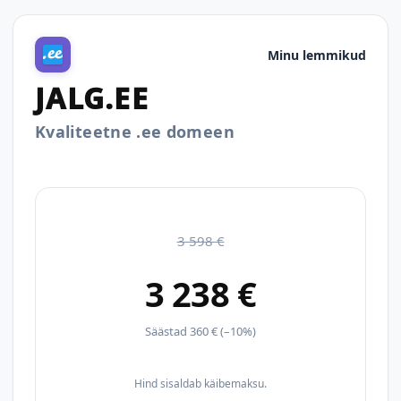
Minu lemmikud
JALG.EE
Kvaliteetne .ee domeen
3 598 €
3 238 €
Säästad 360 € (–10%)
Hind sisaldab käibemaksu.