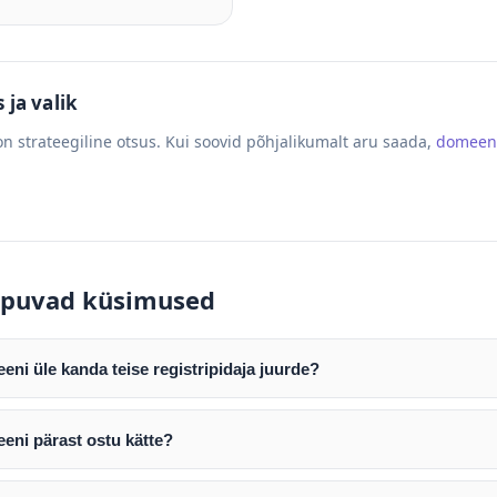
ja valik
n strateegiline otsus. Kui soovid põhjalikumalt aru saada,
domeen
puvad küsimused
ni üle kanda teise registripidaja juurde?
mist edastame teile domeeni AUTH (EPP) koodi. Selle abil saate d
ripidaja juurde.
eni pärast ostu kätte?
tamist väljastame arve. Maksekinnituse järel edastame teile dome
e toimub registripidajate vahelise protsessina ning võib võtta k