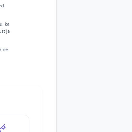
rd
ui ka
st ja
alne