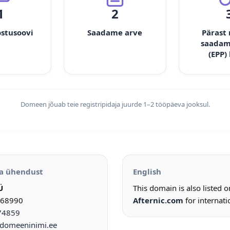
1
2
ostusoovi
Saadame arve
Pärast
saadam
(EPP)
Domeen jõuab teie registripidaja juurde 1–2 tööpäeva jooksul.
a ühendust
English
Ü
This domain is also listed 
968990
Afternic.com
for internati
74859
omeeninimi.ee