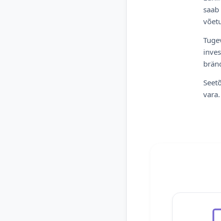
saab 
võetu
Tugev
inves
bränd
Seetõ
vara.