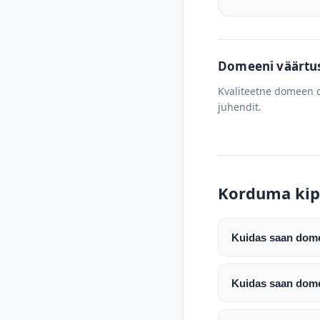
Domeeni väärtus 
Kvaliteetne domeen o
juhendit.
Korduma kip
Kuidas saan domee
Pärast makse laeku
enda valitud regist
Kuidas saan dome
Pärast ostu vormis
Domeeni ülekandmin