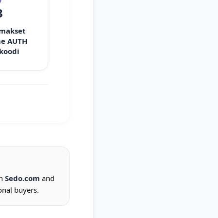
3
 makset
e AUTH
 koodi
on
Sedo.com
and
onal buyers.