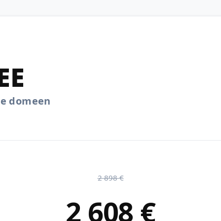
EE
.ee domeen
2 898 €
2 608 €