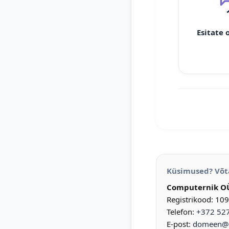
Esitate 
Küsimused? Võt
Computernik O
Registrikood: 10
Telefon:
+372 52
E-post:
domeen@d