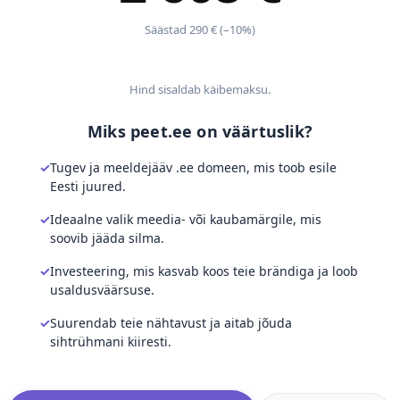
Säästad 290 € (–10%)
Hind sisaldab käibemaksu.
Miks peet.ee on väärtuslik?
Tugev ja meeldejääv .ee domeen, mis toob esile
Eesti juured.
Ideaalne valik meedia- või kaubamärgile, mis
soovib jääda silma.
Investeering, mis kasvab koos teie brändiga ja loob
usaldusväärsuse.
Suurendab teie nähtavust ja aitab jõuda
sihtrühmani kiiresti.