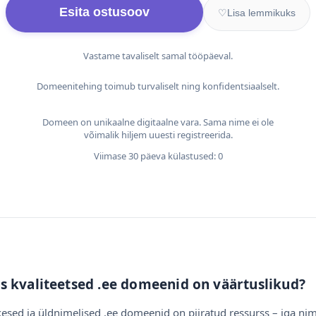
Esita ostusoov
♡
Lisa lemmikuks
Vastame tavaliselt samal tööpäeval.
Domeenitehing toimub turvaliselt ning konfidentsiaalselt.
Domeen on unikaalne digitaalne vara. Sama nime ei ole
võimalik hiljem uuesti registreerida.
Viimase 30 päeva külastused: 0
s kvaliteetsed .ee domeenid on väärtuslikud?
esed ja üldnimelised .ee domeenid on piiratud ressurss – iga nim