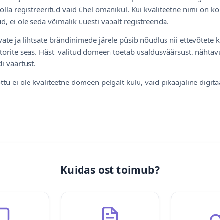
olla registreeritud vaid ühel omanikul. Kui kvaliteetne nimi on ko
d, ei ole seda võimalik uuesti vabalt registreerida.
ate ja lihtsate brändinimede järele püsib nõudlus nii ettevõtete k
torite seas. Hästi valitud domeen toetab usaldusväärsust, nähtavu
i väärtust.
ttu ei ole kvaliteetne domeen pelgalt kulu, vaid pikaajaline digita
Kuidas ost toimub?