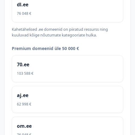
dl.ee
76 048 €
Kahetähelised .ee domeenid on piiratud ressurss ning
kuuluvad kõige nõutumate kategooriate hulka.
Premium domeenid üle 50 000 €
70.ee
103 588 €
aj.ee
62 998 €
om.ee
76 048 €