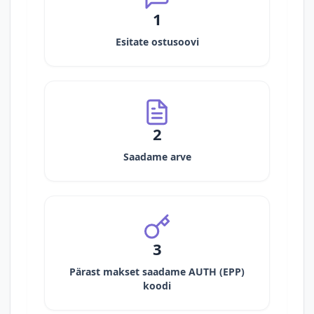
1
Esitate ostusoovi
2
Saadame arve
3
Pärast makset saadame AUTH (EPP)
koodi