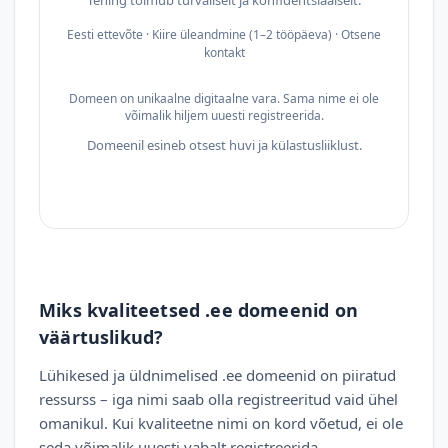
Tehing toimub turvaliselt ja konfidentsiaalselt.
Eesti ettevõte · Kiire üleandmine (1–2 tööpäeva) · Otsene
kontakt
Domeen on unikaalne digitaalne vara. Sama nime ei ole
võimalik hiljem uuesti registreerida.
Domeenil esineb otsest huvi ja külastusliiklust.
Miks kvaliteetsed .ee domeenid on
väärtuslikud?
Lühikesed ja üldnimelised .ee domeenid on piiratud
ressurss – iga nimi saab olla registreeritud vaid ühel
omanikul. Kui kvaliteetne nimi on kord võetud, ei ole
seda võimalik uuesti vabalt registreerida.