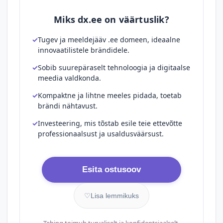
Miks dx.ee on väärtuslik?
Tugev ja meeldejääv .ee domeen, ideaalne
innovaatilistele brändidele.
Sobib suurepäraselt tehnoloogia ja digitaalse
meedia valdkonda.
Kompaktne ja lihtne meeles pidada, toetab
brändi nähtavust.
Investeering, mis tõstab esile teie ettevõtte
professionaalsust ja usaldusväärsust.
Esita ostusoov
♡
Lisa lemmikuks