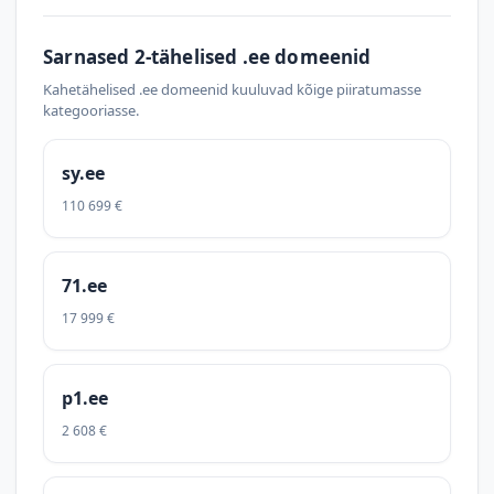
Sarnased 2-tähelised .ee domeenid
Kahetähelised .ee domeenid kuuluvad kõige piiratumasse
kategooriasse.
sy.ee
110 699 €
71.ee
17 999 €
p1.ee
2 608 €