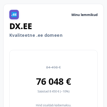
Minu lemmikud
DX.EE
Kvaliteetne .ee domeen
84 498 €
76 048 €
Säästad 8 450 € (–10%)
Hind sisaldab käibemaksu.