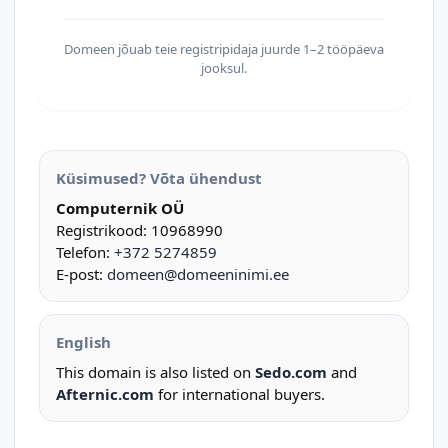
Domeen jõuab teie registripidaja juurde 1–2 tööpäeva
jooksul.
Küsimused? Võta ühendust
Computernik OÜ
Registrikood: 10968990
Telefon:
+372 5274859
E-post:
domeen@domeeninimi.ee
English
This domain is also listed on
Sedo.com
and
Afternic.com
for international buyers.