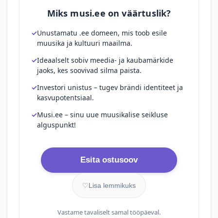
Miks musi.ee on väärtuslik?
Unustamatu .ee domeen, mis toob esile
muusika ja kultuuri maailma.
Ideaalselt sobiv meedia- ja kaubamärkide
jaoks, kes soovivad silma paista.
Investori unistus – tugev brändi identiteet ja
kasvupotentsiaal.
Musi.ee – sinu uue muusikalise seikluse
alguspunkt!
Esita ostusoov
♡
Lisa lemmikuks
Vastame tavaliselt samal tööpäeval.