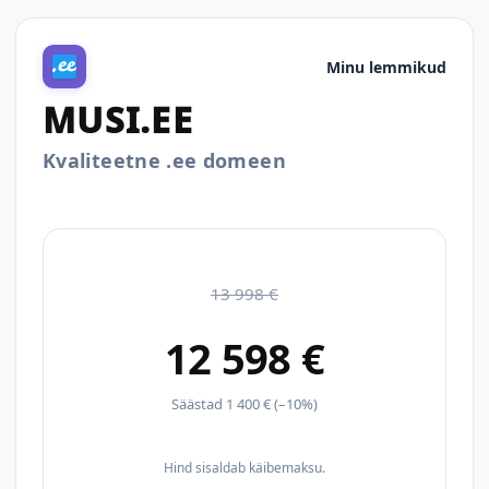
Minu lemmikud
MUSI.EE
Kvaliteetne .ee domeen
13 998 €
12 598 €
Säästad 1 400 € (–10%)
Hind sisaldab käibemaksu.