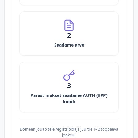
2
Saadame arve
3
Pärast makset saadame AUTH (EPP)
koodi
Domeen jõuab teie registripidaja juurde 1–2 tööpäeva
jooksul.