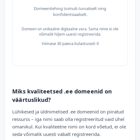
Domeenitehing toimub turvaliselt ning
konfidentsiaalselt.
Domeen on unikaalne digitaalne vara. Sama nime ei ole
võimalik hiljem uuesti registreerida.
Viimase 30 päeva külastused: 0
Miks kvaliteetsed .ee domeenid on
väärtuslikud?
Lühikesed ja üldnimelised .ee domeenid on piiratud
ressurss – iga nimi saab olla registreeritud vaid ühel
omanikul. Kui kvaliteetne nimi on kord võetud, ei ole
seda võimalik uuesti vabalt registreerida.