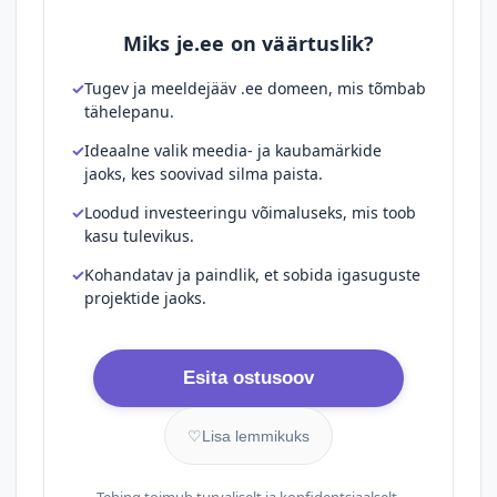
Miks je.ee on väärtuslik?
Tugev ja meeldejääv .ee domeen, mis tõmbab
tähelepanu.
Ideaalne valik meedia- ja kaubamärkide
jaoks, kes soovivad silma paista.
Loodud investeeringu võimaluseks, mis toob
kasu tulevikus.
Kohandatav ja paindlik, et sobida igasuguste
projektide jaoks.
Esita ostusoov
♡
Lisa lemmikuks