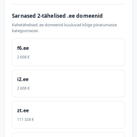
Sarnased 2-tähelised .ee domeenid
Kahetähelised .ee domeenid kuuluvad kõige piiratumasse
kategooriasse.
f6.ee
2 608 €
i2.ee
2 608 €
zt.ee
111 328 €