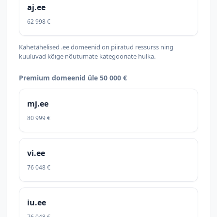
aj.ee
62 998 €
Kahetähelised .ee domeenid on piiratud ressurss ning
kuuluvad kõige nõutumate kategooriate hulka.
Premium domeenid üle 50 000 €
mj.ee
80 999 €
vi.ee
76 048 €
iu.ee
76 048 €