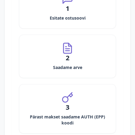
1
Esitate ostusoovi
2
Saadame arve
3
Pärast makset saadame AUTH (EPP)
koodi