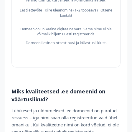
Tehing toimub turvaliselt ja konfidentsiaalselt.
Eesti ettevõte · Kiire üleandmine (1–2 tööpäeva) · Otsene
kontakt
Domeen on unikaalne digitaalne vara. Sama nime ei ole
võimalik hiljem uuesti registreerida.
Domeenil esineb otsest huvi ja külastusliiklust.
Miks kvaliteetsed .ee domeenid on
väärtuslikud?
Lühikesed ja üldnimelised .ee domeenid on piiratud
ressurss – iga nimi saab olla registreeritud vaid ühel
omanikul. Kui kvaliteetne nimi on kord võetud, ei ole
seda võimalik uuesti vabalt registreerida.