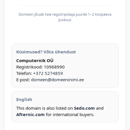
Domeen jõuab teie registripidaja juurde 1–2 tööpäeva
jooksul.
Küsimused? Võta ühendust
Computernik OÜ
Registrikood: 10968990
Telefon:
+372 5274859
E-post:
domeen@domeeninimi.ee
English
This domain is also listed on
Sedo.com
and
Afternic.com
for international buyers.