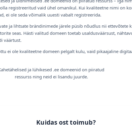
esed ja üldnimelised .ee domeenid on piiratud ressurss – iga nim
olla registreeritud vaid ühel omanikul. Kui kvaliteetne nimi on ko
d, ei ole seda võimalik uuesti vabalt registreerida.
ate ja lihtsate brändinimede järele püsib nõudlus nii ettevõtete k
torite seas. Hästi valitud domeen toetab usaldusväärsust, nähtavu
i väärtust.
ttu ei ole kvaliteetne domeen pelgalt kulu, vaid pikaajaline digita
Kahetähelised ja lühikesed .ee domeenid on piiratud
ressurss ning neid ei lisandu juurde.
Kuidas ost toimub?