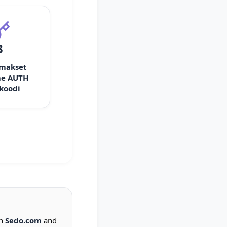
3
 makset
e AUTH
 koodi
on
Sedo.com
and