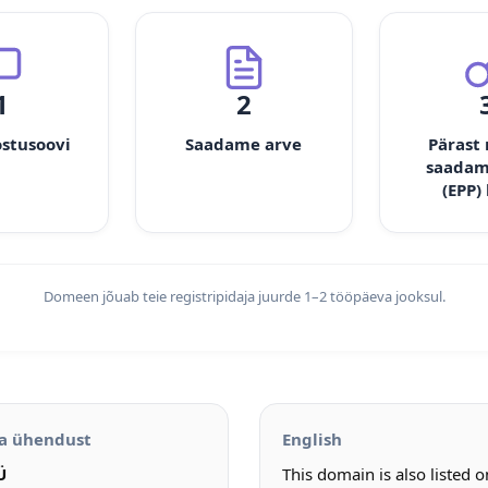
1
2
ostusoovi
Saadame arve
Pärast
saadam
(EPP)
Domeen jõuab teie registripidaja juurde 1–2 tööpäeva jooksul.
a ühendust
English
Ü
This domain is also listed 