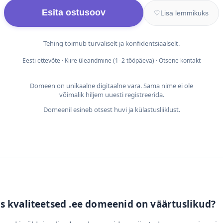
Esita ostusoov
♡
Lisa lemmikuks
Tehing toimub turvaliselt ja konfidentsiaalselt.
Eesti ettevõte · Kiire üleandmine (1–2 tööpäeva) · Otsene kontakt
Domeen on unikaalne digitaalne vara. Sama nime ei ole
võimalik hiljem uuesti registreerida.
Domeenil esineb otsest huvi ja külastusliiklust.
s kvaliteetsed .ee domeenid on väärtuslikud?