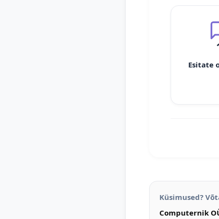
Esitate 
Küsimused? Võt
Computernik O