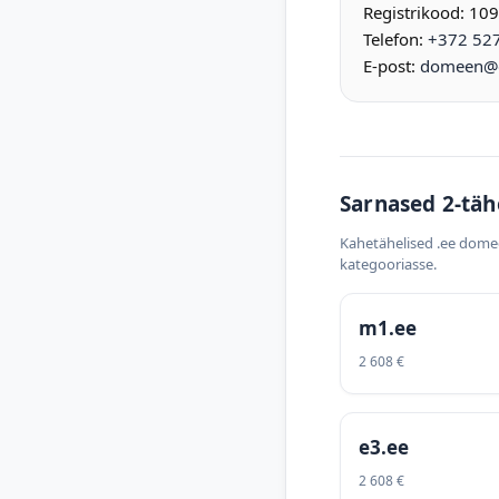
Registrikood: 10
Telefon:
+372 52
E-post:
domeen@d
Sarnased 2-täh
Kahetähelised .ee dome
kategooriasse.
m1.ee
2 608 €
e3.ee
2 608 €