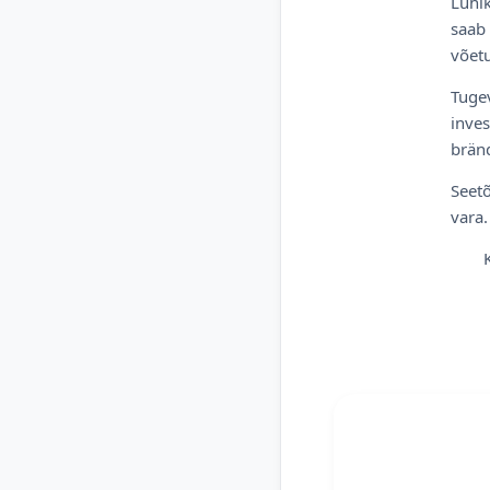
Lühik
saab 
võetu
Tugev
inves
bränd
Seetõ
vara.