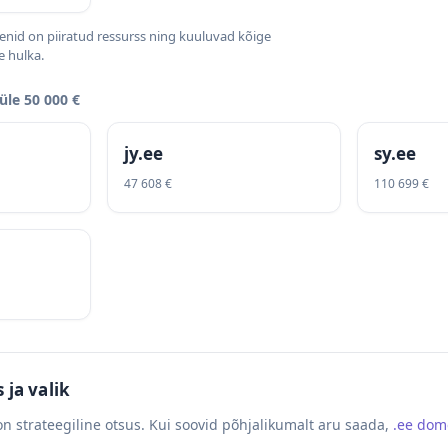
nid on piiratud ressurss ning kuuluvad kõige
 hulka.
le 50 000 €
jy.ee
sy.ee
47 608 €
110 699 €
ja valik
n strateegiline otsus. Kui soovid põhjalikumalt aru saada,
.ee do