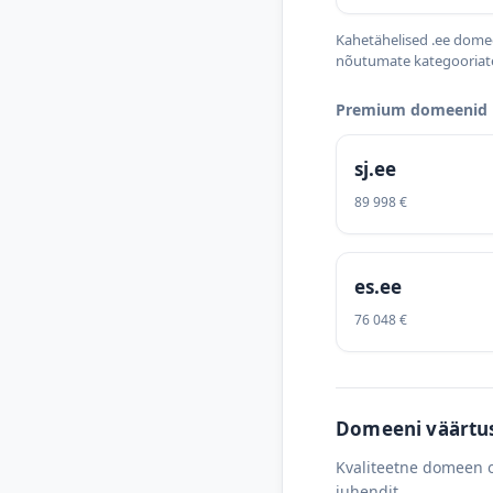
Kahetähelised .ee domee
nõutumate kategooriate
Premium domeenid ü
sj.ee
89 998 €
es.ee
76 048 €
Domeeni väärtus 
Kvaliteetne domeen o
juhendit.