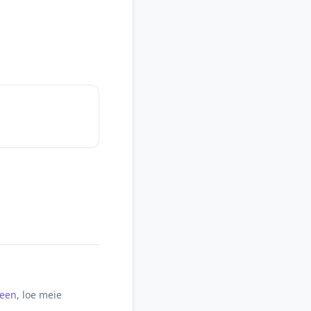
meen
, loe meie