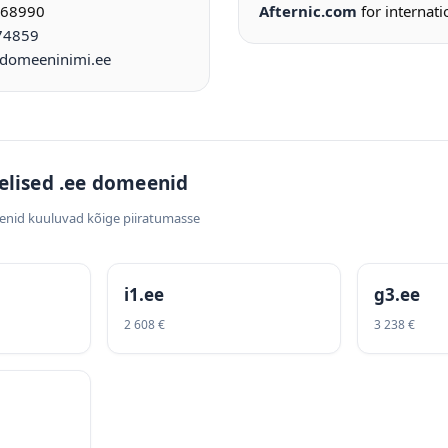
968990
Afternic.com
for internati
74859
omeeninimi.ee
elised .ee domeenid
enid kuuluvad kõige piiratumasse
i1.ee
g3.ee
2 608 €
3 238 €