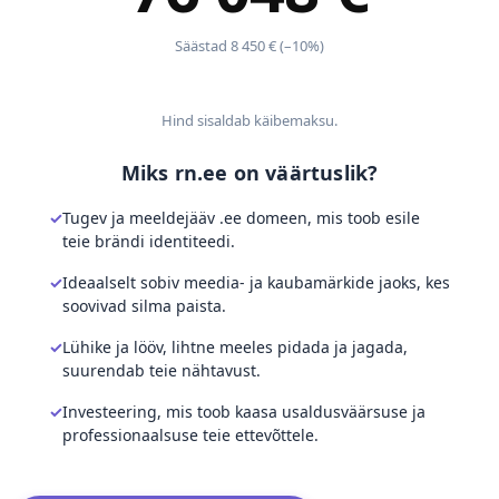
Säästad 8 450 € (–10%)
Hind sisaldab käibemaksu.
Miks rn.ee on väärtuslik?
Tugev ja meeldejääv .ee domeen, mis toob esile
teie brändi identiteedi.
Ideaalselt sobiv meedia- ja kaubamärkide jaoks, kes
soovivad silma paista.
Lühike ja lööv, lihtne meeles pidada ja jagada,
suurendab teie nähtavust.
Investeering, mis toob kaasa usaldusväärsuse ja
professionaalsuse teie ettevõttele.