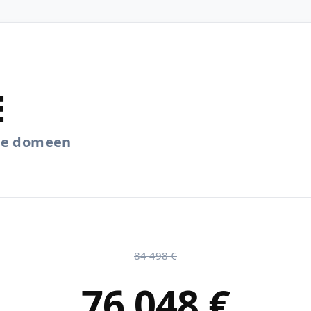
E
.ee domeen
84 498 €
76 048 €