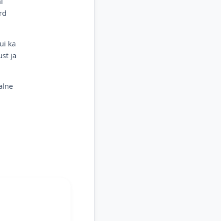
i
rd
ui ka
st ja
alne