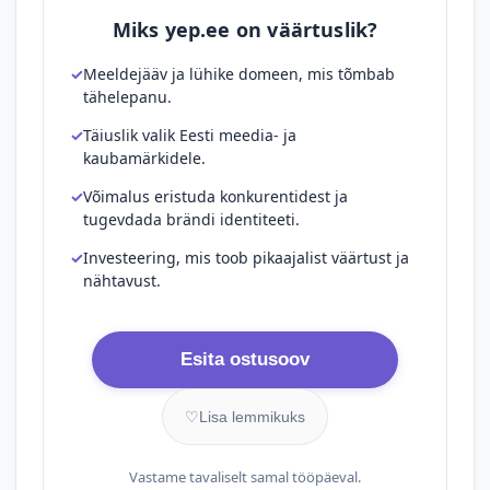
Miks yep.ee on väärtuslik?
Meeldejääv ja lühike domeen, mis tõmbab
tähelepanu.
Täiuslik valik Eesti meedia- ja
kaubamärkidele.
Võimalus eristuda konkurentidest ja
tugevdada brändi identiteeti.
Investeering, mis toob pikaajalist väärtust ja
nähtavust.
Esita ostusoov
♡
Lisa lemmikuks
Vastame tavaliselt samal tööpäeval.