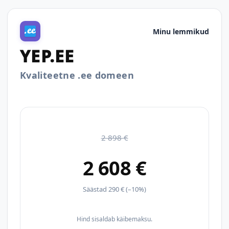
Minu lemmikud
YEP.EE
Kvaliteetne .ee domeen
2 898 €
2 608 €
Säästad 290 € (–10%)
Hind sisaldab käibemaksu.