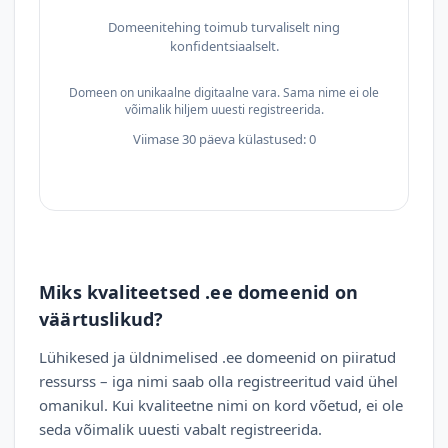
Domeenitehing toimub turvaliselt ning
konfidentsiaalselt.
Domeen on unikaalne digitaalne vara. Sama nime ei ole
võimalik hiljem uuesti registreerida.
Viimase 30 päeva külastused: 0
Miks kvaliteetsed .ee domeenid on
väärtuslikud?
Lühikesed ja üldnimelised .ee domeenid on piiratud
ressurss – iga nimi saab olla registreeritud vaid ühel
omanikul. Kui kvaliteetne nimi on kord võetud, ei ole
seda võimalik uuesti vabalt registreerida.