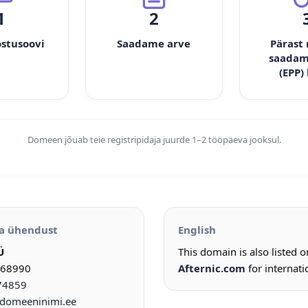
1
2
ostusoovi
Saadame arve
Pärast
saadam
(EPP)
Domeen jõuab teie registripidaja juurde 1–2 tööpäeva jooksul.
a ühendust
English
Ü
This domain is also listed 
968990
Afternic.com
for internati
74859
omeeninimi.ee