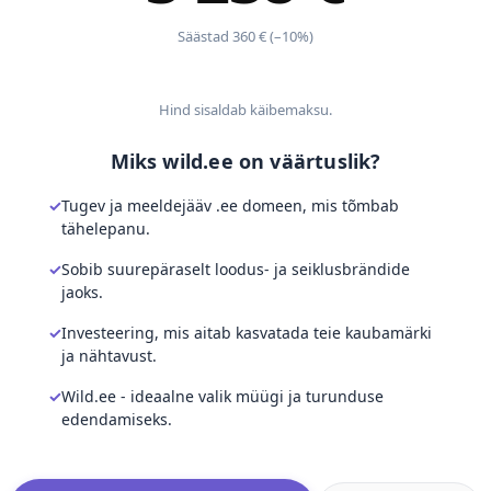
Säästad 360 € (–10%)
Hind sisaldab käibemaksu.
Miks wild.ee on väärtuslik?
Tugev ja meeldejääv .ee domeen, mis tõmbab
tähelepanu.
Sobib suurepäraselt loodus- ja seiklusbrändide
jaoks.
Investeering, mis aitab kasvatada teie kaubamärki
ja nähtavust.
Wild.ee - ideaalne valik müügi ja turunduse
edendamiseks.