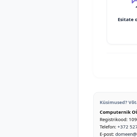
Esitate 
Küsimused? Võt
Computernik O
Registrikood: 10
Telefon:
+372 52
E-post:
domeen@d