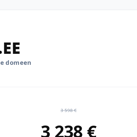
.EE
.ee domeen
3 598 €
3 238 €