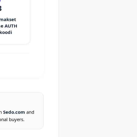
3
 makset
e AUTH
 koodi
on
Sedo.com
and
onal buyers.