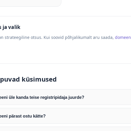
ja valik
n strateegiline otsus. Kui soovid põhjalikumalt aru saada,
domeen
puvad küsimused
ni üle kanda teise registripidaja juurde?
mist edastame teile domeeni AUTH (EPP) koodi. Selle abil saate d
ripidaja juurde.
eni pärast ostu kätte?
tamist väljastame arve. Maksekinnituse järel edastame teile dome
e toimub registripidajate vahelise protsessina ning võib võtta k