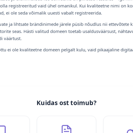
olla registreeritud vaid ühel omanikul. Kui kvaliteetne nimi on ko
d, ei ole seda võimalik uuesti vabalt registreerida.
ate ja lihtsate brändinimede järele püsib nõudlus nii ettevõtete k
torite seas. Hästi valitud domeen toetab usaldusväärsust, nähtavu
i väärtust.
ttu ei ole kvaliteetne domeen pelgalt kulu, vaid pikaajaline digita
Kuidas ost toimub?