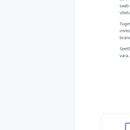
saab 
võetu
Tugev
inves
bränd
Seetõ
vara.