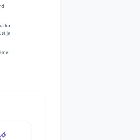
rd
ui ka
st ja
alne