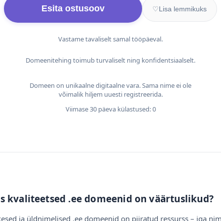
Esita ostusoov
♡
Lisa lemmikuks
Vastame tavaliselt samal tööpäeval.
Domeenitehing toimub turvaliselt ning konfidentsiaalselt.
Domeen on unikaalne digitaalne vara. Sama nime ei ole
võimalik hiljem uuesti registreerida.
Viimase 30 päeva külastused: 0
s kvaliteetsed .ee domeenid on väärtuslikud?
esed ja üldnimelised .ee domeenid on piiratud ressurss – iga nim