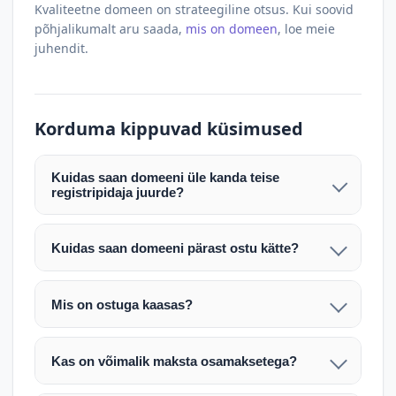
Kvaliteetne domeen on strateegiline otsus. Kui soovid
põhjalikumalt aru saada,
mis on domeen
, loe meie
juhendit.
Korduma kippuvad küsimused
Kuidas saan domeeni üle kanda teise
registripidaja juurde?
Pärast makse laekumist edastame teile domeeni
AUTH (EPP) koodi. Selle abil saate domeeni üle
Kuidas saan domeeni pärast ostu kätte?
kanda enda valitud registripidaja juurde.
Pärast ostu vormistamist väljastame arve.
Maksekinnituse järel edastame teile domeeni
Domeeni ülekandmine toimub registripidajate
Mis on ostuga kaasas?
AUTH (EPP) koodi, millega saate domeeni üle viia
vahelise protsessina ning võib võtta kuni paar
Ostuga kaasas on domeeninime omandiõigus.
enda valitud registripidaja juurde.
tööpäeva. Täpsemad juhised saadetakse teile e-
Veebimajutust ja e-posti teenuseid tuleb tellida
posti teel pärast tehingu kinnitamist.
Kas on võimalik maksta osamaksetega?
eraldi oma registripidaja või majutaja kaudu (nt
Võtame teiega ühendust ning juhendame kogu
Osamakse võimalus on kokkuleppel. Palun
host.ee).