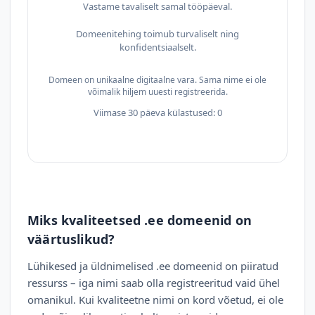
Vastame tavaliselt samal tööpäeval.
Domeenitehing toimub turvaliselt ning
konfidentsiaalselt.
Domeen on unikaalne digitaalne vara. Sama nime ei ole
võimalik hiljem uuesti registreerida.
Viimase 30 päeva külastused: 0
Miks kvaliteetsed .ee domeenid on
väärtuslikud?
Lühikesed ja üldnimelised .ee domeenid on piiratud
ressurss – iga nimi saab olla registreeritud vaid ühel
omanikul. Kui kvaliteetne nimi on kord võetud, ei ole