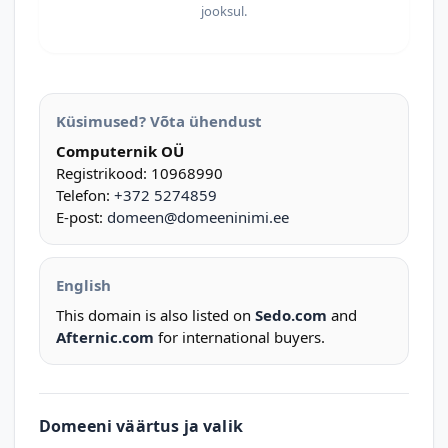
jooksul.
Küsimused? Võta ühendust
Computernik OÜ
Registrikood: 10968990
Telefon:
+372 5274859
E-post:
domeen@domeeninimi.ee
English
This domain is also listed on
Sedo.com
and
Afternic.com
for international buyers.
Domeeni väärtus ja valik