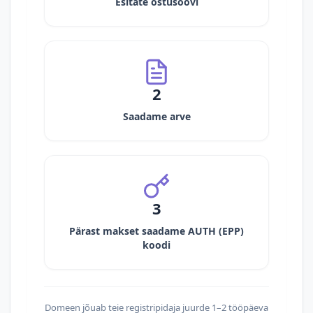
Esitate ostusoovi
2
Saadame arve
3
Pärast makset saadame AUTH (EPP)
koodi
Domeen jõuab teie registripidaja juurde 1–2 tööpäeva