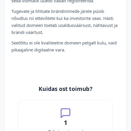
seda võimalik uuesti vabalt registreerida.
Tugevate ja lihtsate brändinimede järele püsib
nõudlus nii ettevõtete kui ka investorite seas. Hästi
valitud domeen toetab usaldusväärsust, nähtavust ja
brändi väärtust.
Seetõttu ei ole kvaliteetne domeen pelgalt kulu, vaid
pikaajaline digitaalne vara.
Kuidas ost toimub?
1