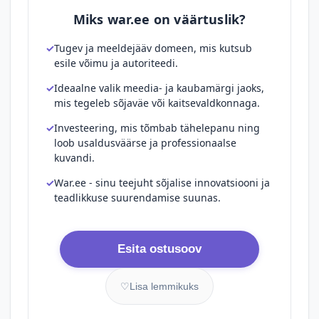
Miks war.ee on väärtuslik?
Tugev ja meeldejääv domeen, mis kutsub
esile võimu ja autoriteedi.
Ideaalne valik meedia- ja kaubamärgi jaoks,
mis tegeleb sõjaväe või kaitsevaldkonnaga.
Investeering, mis tõmbab tähelepanu ning
loob usaldusväärse ja professionaalse
kuvandi.
War.ee - sinu teejuht sõjalise innovatsiooni ja
teadlikkuse suurendamise suunas.
Esita ostusoov
♡
Lisa lemmikuks