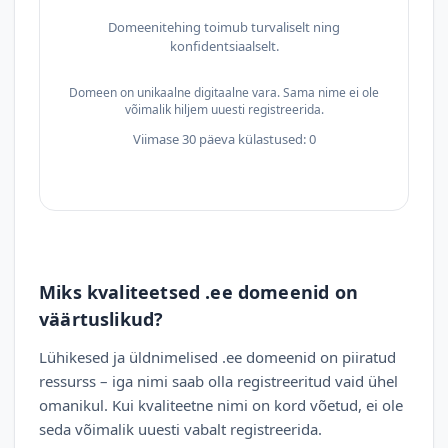
Domeenitehing toimub turvaliselt ning
konfidentsiaalselt.
Domeen on unikaalne digitaalne vara. Sama nime ei ole
võimalik hiljem uuesti registreerida.
Viimase 30 päeva külastused: 0
Miks kvaliteetsed .ee domeenid on
väärtuslikud?
Lühikesed ja üldnimelised .ee domeenid on piiratud
ressurss – iga nimi saab olla registreeritud vaid ühel
omanikul. Kui kvaliteetne nimi on kord võetud, ei ole
seda võimalik uuesti vabalt registreerida.