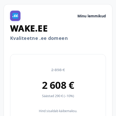
Minu lemmikud
WAKE.EE
Kvaliteetne .ee domeen
2 898 €
2 608 €
Säästad 290 € (–10%)
Hind sisaldab käibemaksu.