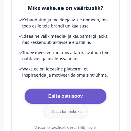
Miks wake.ee on väärtuslik?
Kohandatud ja meeldejääv .ee domeen, mis
toob esile teie brändi unikaalsuse.
Ideaalne valik meedia- ja kaubamärgi jaoks,
mis keskendub aktiivsele elustiilile.
Tugev investeering, mis aitab kasvatada teie
nähtavust ja usaldusväärsust.
Wake.ee on ideaalne platvorm, et
inspireerida ja motiveerida oma sihtrühma.
Esita ostusoov
♡
Lisa lemmikuks
Vastame tavaliselt samal tööpäeval.