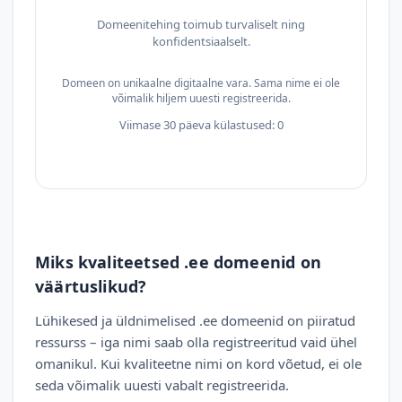
Domeenitehing toimub turvaliselt ning
konfidentsiaalselt.
Domeen on unikaalne digitaalne vara. Sama nime ei ole
võimalik hiljem uuesti registreerida.
Viimase 30 päeva külastused: 0
Miks kvaliteetsed .ee domeenid on
väärtuslikud?
Lühikesed ja üldnimelised .ee domeenid on piiratud
ressurss – iga nimi saab olla registreeritud vaid ühel
omanikul. Kui kvaliteetne nimi on kord võetud, ei ole
seda võimalik uuesti vabalt registreerida.