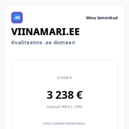
Minu lemmikud
VIINAMARI.EE
Kvaliteetne .ee domeen
3 598 €
3 238 €
Säästad 360 € (–10%)
Hind sisaldab käibemaksu.