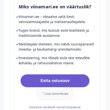
Miks viinamari.ee on väärtuslik?
Viinamari.ee – ideaalne valik Eesti
veinivalmistajatele ja maitsenautlejatele.
Tugev bränd, mis kutsub esile kvaliteedi ja
traditsioonide austamise.
Meeldejääv domeen, mis sobib suurepäraselt
meedia- ja kaubamärgi arendamiseks.
Investeering, mis tõstab esile teie ettevõtte
kohaliku ja rahvusvahelise maine.
Esita ostusoov
♡
Lisa lemmikuks
Vastame tavaliselt samal tööpäeval.