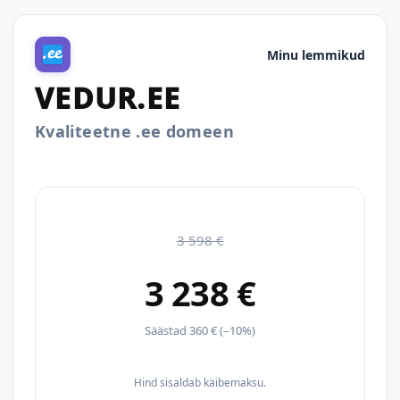
Minu lemmikud
VEDUR.EE
Kvaliteetne .ee domeen
3 598 €
3 238 €
Säästad 360 € (–10%)
Hind sisaldab käibemaksu.