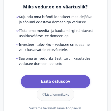
Miks vedur.ee on väärtuslik?
Kujunda oma brändi identiteet meeldejääva
ja sõnumi edastava domeeniga vedur.ee.
Tõsta oma meedia- ja kaubamärgi nähtavust
usaldusväärse .ee domeeniga.
Investeeri tulevikku – vedur.ee on ideaalne
valik kasvavatele ettevõtetele.
Saa oma äri veduriks Eesti turul, kasutades
vedur.ee domeeni eeliseid.
Esita ostusoov
♡
Lisa lemmikuks
Vastame tavaliselt samal tööpäeval.