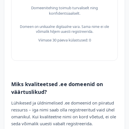
Domeenitehing toimub turvaliselt ning
konfidentsiaalselt.
Domeen on unikaalne digitaalne vara. Sama nime ei ole
võimalik hiljem uuesti registreerida.
Viimase 30 päeva külastused: 0
Miks kvaliteetsed .ee domeenid on
väärtuslikud?
Lühikesed ja üldnimelised .ee domeenid on piiratud
ressurss – iga nimi saab olla registreeritud vaid ühel
omanikul. Kui kvaliteetne nimi on kord võetud, ei ole
seda võimalik uuesti vabalt registreerida.