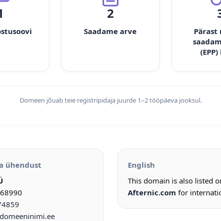
1
2
ostusoovi
Saadame arve
Pärast
saadam
(EPP)
Domeen jõuab teie registripidaja juurde 1–2 tööpäeva jooksul.
a ühendust
English
Ü
This domain is also listed 
968990
Afternic.com
for internati
74859
omeeninimi.ee