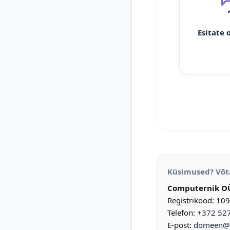
Esitate 
Küsimused? Võt
Computernik O
Registrikood: 10
Telefon:
+372 52
E-post:
domeen@d