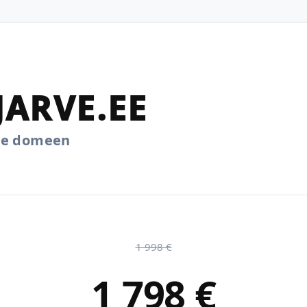
JARVE.EE
.ee domeen
1 998 €
1 798 €