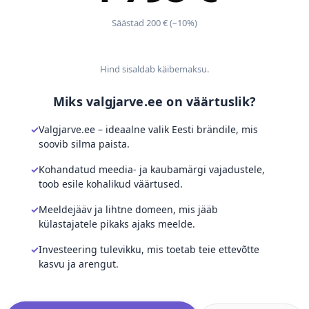
Säästad 200 € (–10%)
Hind sisaldab käibemaksu.
Miks valgjarve.ee on väärtuslik?
Valgjarve.ee – ideaalne valik Eesti brändile, mis
soovib silma paista.
Kohandatud meedia- ja kaubamärgi vajadustele,
toob esile kohalikud väärtused.
Meeldejääv ja lihtne domeen, mis jääb
külastajatele pikaks ajaks meelde.
Investeering tulevikku, mis toetab teie ettevõtte
kasvu ja arengut.