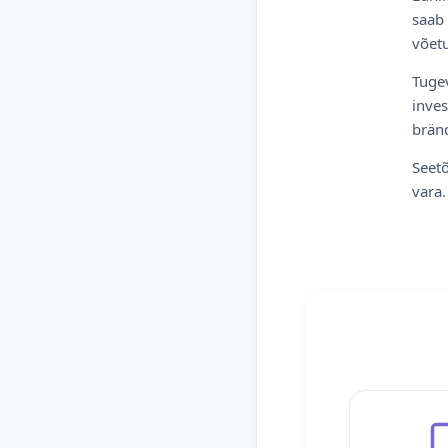
saab 
võetu
Tugev
inves
bränd
Seetõ
vara.