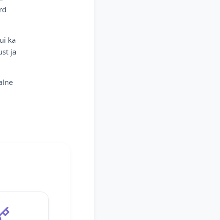
rd
ui ka
st ja
alne