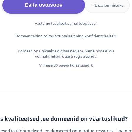
Esita ostusoov
♡
Lisa lemmikuks
Vastame tavaliselt samal tööpäeval.
Domeenitehing toimub turvaliselt ning konfidentsiaalselt.
Domeen on unikaalne digitaalne vara. Sama nime ei ole
võimalik hiljem uuesti registreerida.
Viimase 30 päeva külastused: 0
s kvaliteetsed .ee domeenid on väärtuslikud?
esed ja üldnimelised .ee domeenid on piiratud ressurss – iga nim