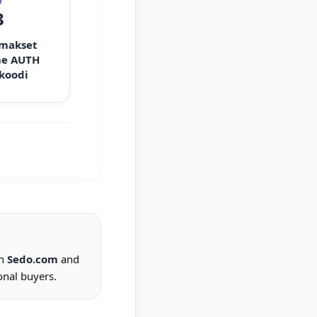
3
 makset
e AUTH
 koodi
on
Sedo.com
and
onal buyers.