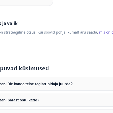
ja valik
n strateegiline otsus. Kui soovid põhjalikumalt aru saada,
mis on
puvad küsimused
ni üle kanda teise registripidaja juurde?
mist edastame teile domeeni AUTH (EPP) koodi. Selle abil saate d
ripidaja juurde.
eni pärast ostu kätte?
tamist väljastame arve. Maksekinnituse järel edastame teile dome
e toimub registripidajate vahelise protsessina ning võib võtta k