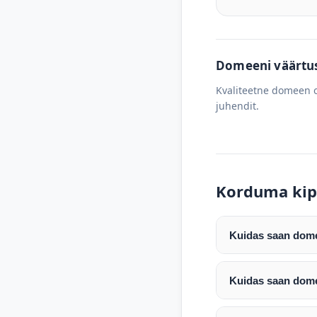
Domeeni väärtus 
Kvaliteetne domeen o
juhendit.
Korduma kip
Kuidas saan domee
Pärast makse laeku
enda valitud regist
Kuidas saan dome
Pärast ostu vormis
Domeeni ülekandmin