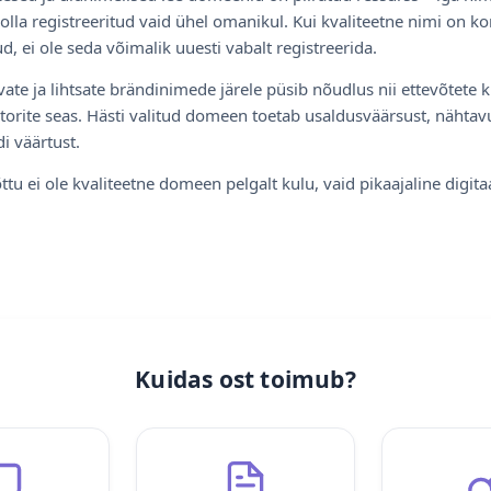
olla registreeritud vaid ühel omanikul. Kui kvaliteetne nimi on ko
d, ei ole seda võimalik uuesti vabalt registreerida.
ate ja lihtsate brändinimede järele püsib nõudlus nii ettevõtete k
torite seas. Hästi valitud domeen toetab usaldusväärsust, nähtavu
i väärtust.
ttu ei ole kvaliteetne domeen pelgalt kulu, vaid pikaajaline digita
Kuidas ost toimub?