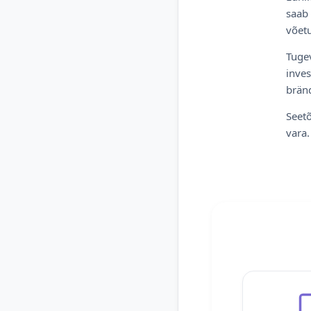
saab 
võetu
Tugev
inves
bränd
Seetõ
vara.