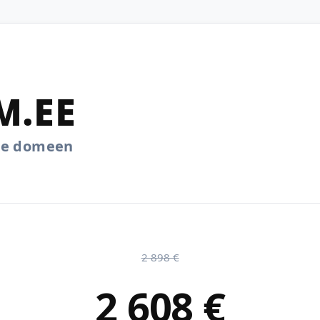
M.EE
.ee domeen
2 898 €
2 608 €