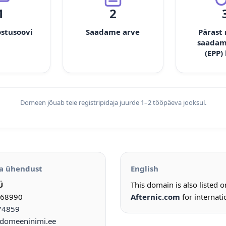
1
2
ostusoovi
Saadame arve
Pärast
saadam
(EPP)
Domeen jõuab teie registripidaja juurde 1–2 tööpäeva jooksul.
a ühendust
English
Ü
This domain is also listed 
968990
Afternic.com
for internati
74859
omeeninimi.ee