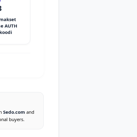
3
 makset
e AUTH
 koodi
on
Sedo.com
and
onal buyers.