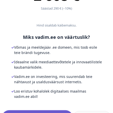
Säästad 290 € (–10%)
Hind sisaldab käibemaksu.
Miks vadim.ee on väärtuslik?
Võimas ja meeldejääv .ee domeen, mis toob esile
teie brändi tugevuse.
Ideaalne valik meediaettevõtetele ja innovaatilistele
kaubamärkidele.
Vadim.ee on investeering, mis suurendab teie
nähtavust ja usaldusväärsust internetis.
Loo eristuv kohalolek digitaalses maailmas
vadim.ee abil!