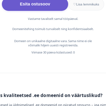
Esita ostusoov
♡
Lisa lemmikuks
Vastame tavaliselt samal tööpäeval.
Domeenitehing toimub turvaliselt ning konfidentsiaalselt.
Domeen on unikaalne digitaalne vara. Sama nime ei ole
võimalik hiljem uuesti registreerida.
Viimase 30 päeva külastused: 0
s kvaliteetsed .ee domeenid on väärtuslikud?
esed ja üldnimelised .ee domeenid on piiratud ressurss – iga nim