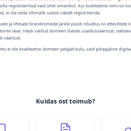
olla registreeritud vaid ühel omanikul. Kui kvaliteetne nimi on ko
d, ei ole seda võimalik uuesti vabalt registreerida.
ate ja lihtsate brändinimede järele püsib nõudlus nii ettevõtete k
torite seas. Hästi valitud domeen toetab usaldusväärsust, nähtavu
i väärtust.
ttu ei ole kvaliteetne domeen pelgalt kulu, vaid pikaajaline digita
Kuidas ost toimub?