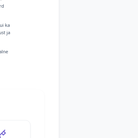
rd
ui ka
st ja
alne