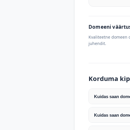
Domeeni väärtus 
Kvaliteetne domeen o
juhendit.
Korduma kip
Kuidas saan domee
Pärast makse laeku
enda valitud regist
Kuidas saan dome
Pärast ostu vormis
Domeeni ülekandmin