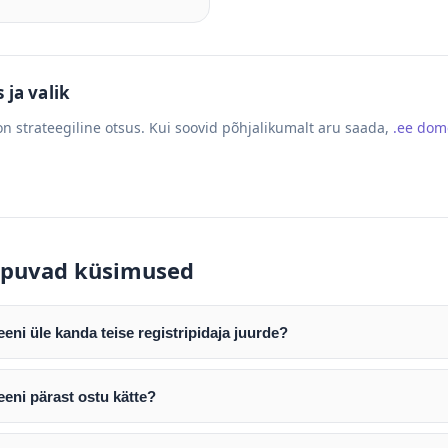
ja valik
n strateegiline otsus. Kui soovid põhjalikumalt aru saada,
.ee do
puvad küsimused
ni üle kanda teise registripidaja juurde?
mist edastame teile domeeni AUTH (EPP) koodi. Selle abil saate d
ripidaja juurde.
eni pärast ostu kätte?
tamist väljastame arve. Maksekinnituse järel edastame teile dome
e toimub registripidajate vahelise protsessina ning võib võtta k