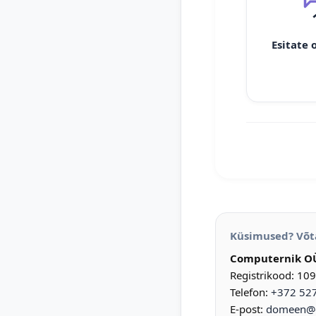
Esitate 
Küsimused? Võt
Computernik O
Registrikood: 10
Telefon:
+372 52
E-post:
domeen@d