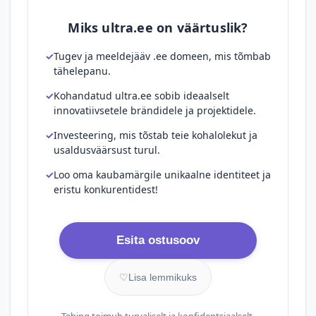
Miks ultra.ee on väärtuslik?
Tugev ja meeldejääv .ee domeen, mis tõmbab
tähelepanu.
Kohandatud ultra.ee sobib ideaalselt
innovatiivsetele brändidele ja projektidele.
Investeering, mis tõstab teie kohalolekut ja
usaldusväärsust turul.
Loo oma kaubamärgile unikaalne identiteet ja
eristu konkurentidest!
Esita ostusoov
♡
Lisa lemmikuks