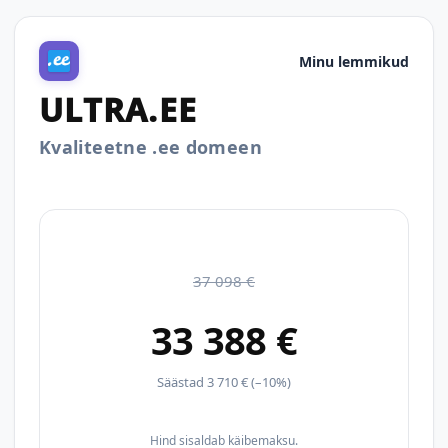
Minu lemmikud
ULTRA.EE
Kvaliteetne .ee domeen
37 098 €
33 388 €
Säästad 3 710 € (–10%)
Hind sisaldab käibemaksu.