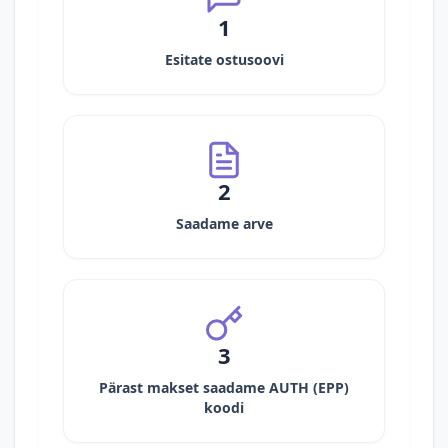
1
Esitate ostusoovi
2
Saadame arve
3
Pärast makset saadame AUTH (EPP)
koodi