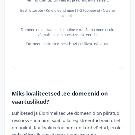
Tehing toimub turvaliselt ja konfidentsiaalselt.
Eesti ettevõte · Kiire üleandmine (1–2 tööpäeva) · Otsene
kontakt
Domeen on unikaalne digitaalne vara. Sama nime ei ole
võimalik hiljem uuesti registreerida.
Domeenil esineb otsest huvi ja külastusliiklust.
Miks kvaliteetsed .ee domeenid on
väärtuslikud?
Lühikesed ja üldnimelised .ee domeenid on piiratud
ressurss – iga nimi saab olla registreeritud vaid ühel
omanikul. Kui kvaliteetne nimi on kord võetud, ei ole
seda võimalik uuesti vabalt registreerida.