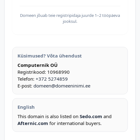
Domeen jõuab teie registripidaja juurde 1–2 tööpäeva
jooksul.
Küsimused? Võta ühendust
Computernik OÜ
Registrikood: 10968990
Telefon:
+372 5274859
E-post:
domeen@domeeninimi.ee
English
This domain is also listed on
Sedo.com
and
Afternic.com
for international buyers.