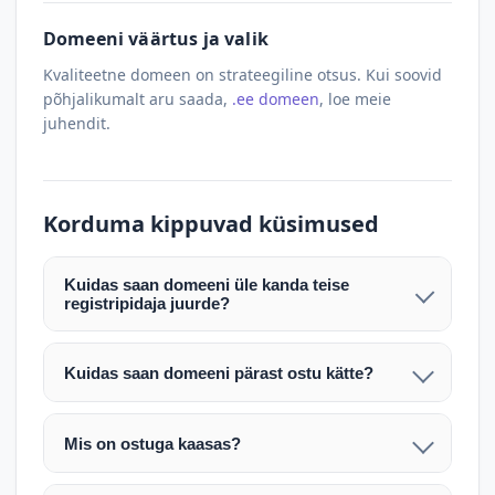
Domeeni väärtus ja valik
Kvaliteetne domeen on strateegiline otsus. Kui soovid
põhjalikumalt aru saada,
.ee domeen
, loe meie
juhendit.
Korduma kippuvad küsimused
Kuidas saan domeeni üle kanda teise
registripidaja juurde?
Pärast makse laekumist edastame teile domeeni
AUTH (EPP) koodi. Selle abil saate domeeni üle
Kuidas saan domeeni pärast ostu kätte?
kanda enda valitud registripidaja juurde.
Pärast ostu vormistamist väljastame arve.
Maksekinnituse järel edastame teile domeeni
Domeeni ülekandmine toimub registripidajate
Mis on ostuga kaasas?
AUTH (EPP) koodi, millega saate domeeni üle viia
vahelise protsessina ning võib võtta kuni paar
Ostuga kaasas on domeeninime omandiõigus.
enda valitud registripidaja juurde.
tööpäeva. Täpsemad juhised saadetakse teile e-