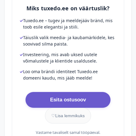
Miks tuxedo.ee on väärtuslik?
Tuxedo.ee – tugev ja meeldejääv bränd, mis
toob esile elegantsi ja stiili.
Täiuslik valik meedia- ja kaubamärkidele, kes
soovivad silma paista.
Investeering, mis avab uksed uutele
võimalustele ja klientide usaldusele.
Loo oma brändi identiteet Tuxedo.ee
domeeni kaudu, mis jääb meelde!
Esita ostusoov
♡
Lisa lemmikuks
Vastame tavaliselt samal tööpäeval.