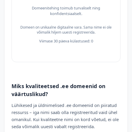
Domeenitehing toimub turvaliselt ning
konfidentsiaalselt.
Domeen on unikaalne digitaalne vara. Sama nime ei ole
võimalik hiljem uuesti registreerida.
Viimase 30 päeva külastused: 0
Miks kvaliteetsed .ee domeenid on
väärtuslikud?
Lühikesed ja üldnimelised .ee domeenid on piiratud
ressurss – iga nimi saab olla registreeritud vaid ühel
omanikul. Kui kvaliteetne nimi on kord võetud, ei ole
seda võimalik uuesti vabalt registreerida.