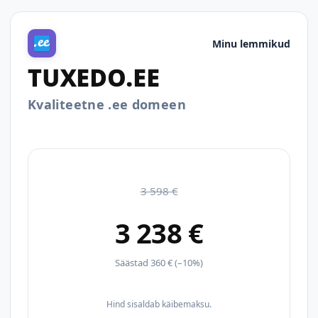
Minu lemmikud
TUXEDO.EE
Kvaliteetne .ee domeen
3 598 €
3 238 €
Säästad 360 € (–10%)
Hind sisaldab käibemaksu.