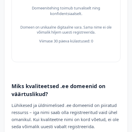
Domeenitehing toimub turvaliselt ning
konfidentsiaalselt.
Domeen on unikaalne digitaalne vara. Sama nime ei ole
võimalik hiljem uuesti registreerida.
Viimase 30 päeva külastused: 0
Miks kvaliteetsed .ee domeenid on
väärtuslikud?
Lühikesed ja üldnimelised .ee domeenid on piiratud
ressurss – iga nimi saab olla registreeritud vaid ühel
omanikul. Kui kvaliteetne nimi on kord võetud, ei ole
seda võimalik uuesti vabalt registreerida.