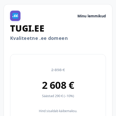
Minu lemmikud
TUGI.EE
Kvaliteetne .ee domeen
2 898 €
2 608 €
Säästad 290 € (–10%)
Hind sisaldab käibemaksu.