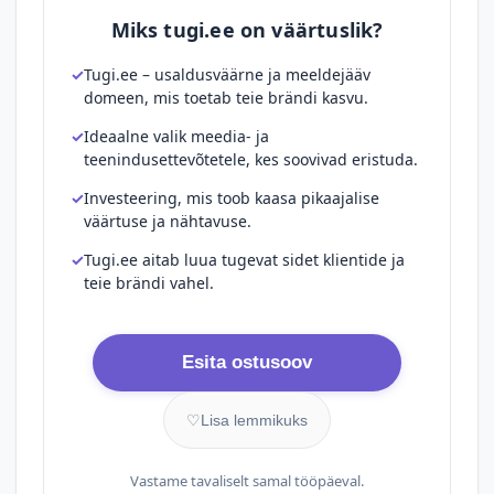
Miks tugi.ee on väärtuslik?
Tugi.ee – usaldusväärne ja meeldejääv
domeen, mis toetab teie brändi kasvu.
Ideaalne valik meedia- ja
teenindusettevõtetele, kes soovivad eristuda.
Investeering, mis toob kaasa pikaajalise
väärtuse ja nähtavuse.
Tugi.ee aitab luua tugevat sidet klientide ja
teie brändi vahel.
Esita ostusoov
♡
Lisa lemmikuks
Vastame tavaliselt samal tööpäeval.