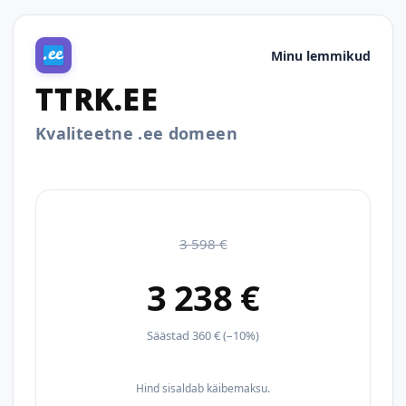
Minu lemmikud
TTRK.EE
Kvaliteetne .ee domeen
3 598 €
3 238 €
Säästad 360 € (–10%)
Hind sisaldab käibemaksu.