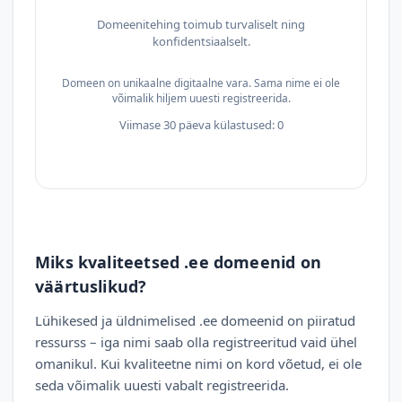
Domeenitehing toimub turvaliselt ning
konfidentsiaalselt.
Domeen on unikaalne digitaalne vara. Sama nime ei ole
võimalik hiljem uuesti registreerida.
Viimase 30 päeva külastused: 0
Miks kvaliteetsed .ee domeenid on
väärtuslikud?
Lühikesed ja üldnimelised .ee domeenid on piiratud
ressurss – iga nimi saab olla registreeritud vaid ühel
omanikul. Kui kvaliteetne nimi on kord võetud, ei ole
seda võimalik uuesti vabalt registreerida.