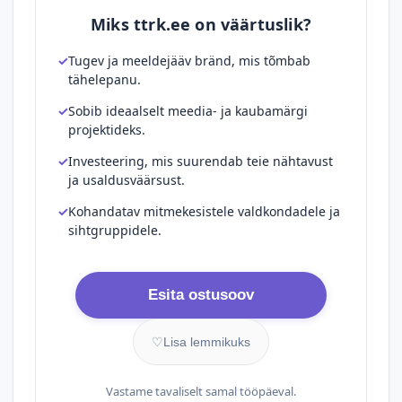
Miks ttrk.ee on väärtuslik?
Tugev ja meeldejääv bränd, mis tõmbab
tähelepanu.
Sobib ideaalselt meedia- ja kaubamärgi
projektideks.
Investeering, mis suurendab teie nähtavust
ja usaldusväärsust.
Kohandatav mitmekesistele valdkondadele ja
sihtgruppidele.
Esita ostusoov
♡
Lisa lemmikuks
Vastame tavaliselt samal tööpäeval.