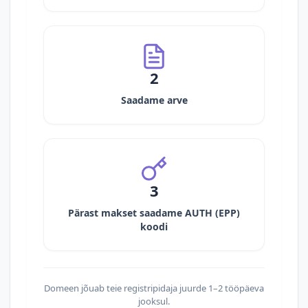
2
Saadame arve
3
Pärast makset saadame AUTH (EPP)
koodi
Domeen jõuab teie registripidaja juurde 1–2 tööpäeva
jooksul.