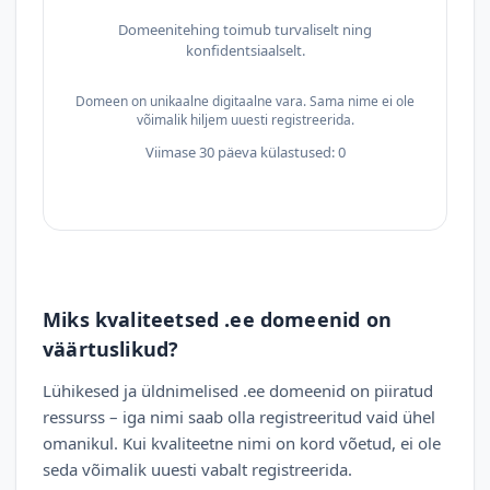
Domeenitehing toimub turvaliselt ning
konfidentsiaalselt.
Domeen on unikaalne digitaalne vara. Sama nime ei ole
võimalik hiljem uuesti registreerida.
Viimase 30 päeva külastused: 0
Miks kvaliteetsed .ee domeenid on
väärtuslikud?
Lühikesed ja üldnimelised .ee domeenid on piiratud
ressurss – iga nimi saab olla registreeritud vaid ühel
omanikul. Kui kvaliteetne nimi on kord võetud, ei ole
seda võimalik uuesti vabalt registreerida.