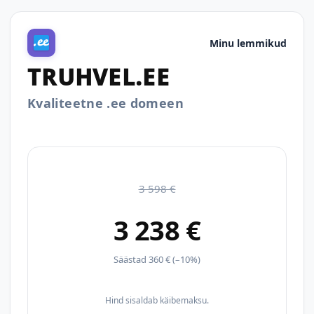
Minu lemmikud
TRUHVEL.EE
Kvaliteetne .ee domeen
3 598 €
3 238 €
Säästad 360 € (–10%)
Hind sisaldab käibemaksu.