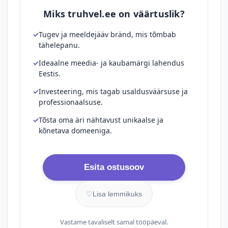
Miks truhvel.ee on väärtuslik?
Tugev ja meeldejääv bränd, mis tõmbab
tähelepanu.
Ideaalne meedia- ja kaubamärgi lahendus
Eestis.
Investeering, mis tagab usaldusväärsuse ja
professionaalsuse.
Tõsta oma äri nähtavust unikaalse ja
kõnetava domeeniga.
Esita ostusoov
♡
Lisa lemmikuks
Vastame tavaliselt samal tööpäeval.