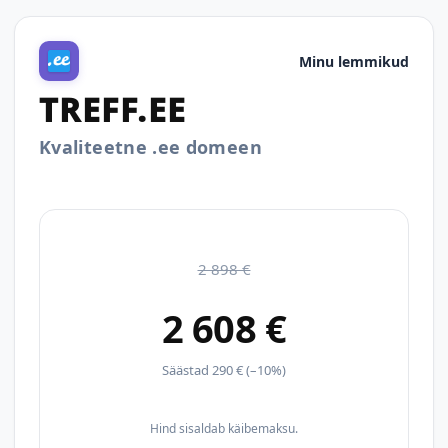
Minu lemmikud
TREFF.EE
Kvaliteetne .ee domeen
2 898 €
2 608 €
Säästad 290 € (–10%)
Hind sisaldab käibemaksu.