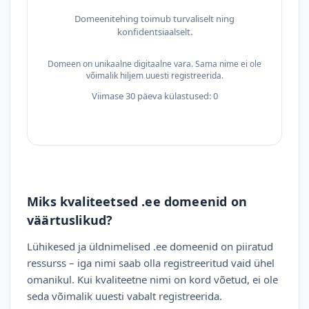
Domeenitehing toimub turvaliselt ning
konfidentsiaalselt.
Domeen on unikaalne digitaalne vara. Sama nime ei ole
võimalik hiljem uuesti registreerida.
Viimase 30 päeva külastused: 0
Miks kvaliteetsed .ee domeenid on
väärtuslikud?
Lühikesed ja üldnimelised .ee domeenid on piiratud
ressurss – iga nimi saab olla registreeritud vaid ühel
omanikul. Kui kvaliteetne nimi on kord võetud, ei ole
seda võimalik uuesti vabalt registreerida.