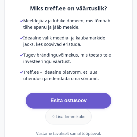
Miks treff.ee on väärtuslik?
Meeldejääv ja lühike domeen, mis tõmbab
tähelepanu ja jääb meelde.
Ideaalne valik meedia- ja kaubamärkide
jaoks, kes soovivad eristuda.
Tugev brändinguvõimekus, mis toetab teie
investeeringu väärtust.
Treff.ee – ideaalne platvorm, et luua
ühendusi ja edendada oma sõnumit.
Esita ostusoov
♡
Lisa lemmikuks
Vastame tavaliselt samal tööpäeval.