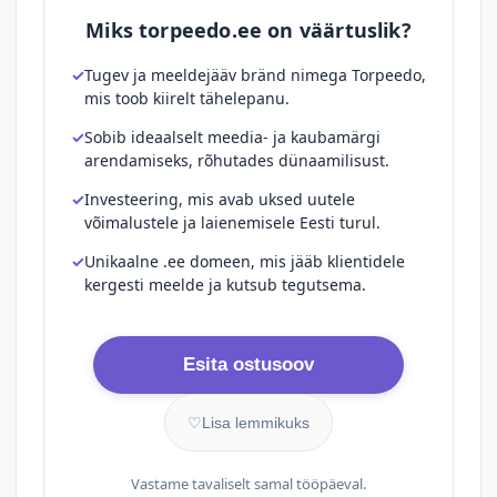
Miks torpeedo.ee on väärtuslik?
Tugev ja meeldejääv bränd nimega Torpeedo,
mis toob kiirelt tähelepanu.
Sobib ideaalselt meedia- ja kaubamärgi
arendamiseks, rõhutades dünaamilisust.
Investeering, mis avab uksed uutele
võimalustele ja laienemisele Eesti turul.
Unikaalne .ee domeen, mis jääb klientidele
kergesti meelde ja kutsub tegutsema.
Esita ostusoov
♡
Lisa lemmikuks
Vastame tavaliselt samal tööpäeval.