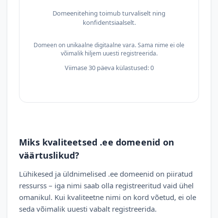
Domeenitehing toimub turvaliselt ning
konfidentsiaalselt.
Domeen on unikaalne digitaalne vara. Sama nime ei ole
võimalik hiljem uuesti registreerida.
Viimase 30 päeva külastused: 0
Miks kvaliteetsed .ee domeenid on
väärtuslikud?
Lühikesed ja üldnimelised .ee domeenid on piiratud
ressurss – iga nimi saab olla registreeritud vaid ühel
omanikul. Kui kvaliteetne nimi on kord võetud, ei ole
seda võimalik uuesti vabalt registreerida.