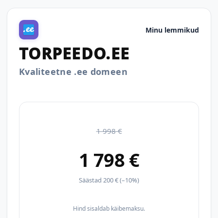
Minu lemmikud
TORPEEDO.EE
Kvaliteetne .ee domeen
1 998 €
1 798 €
Säästad 200 € (–10%)
Hind sisaldab käibemaksu.