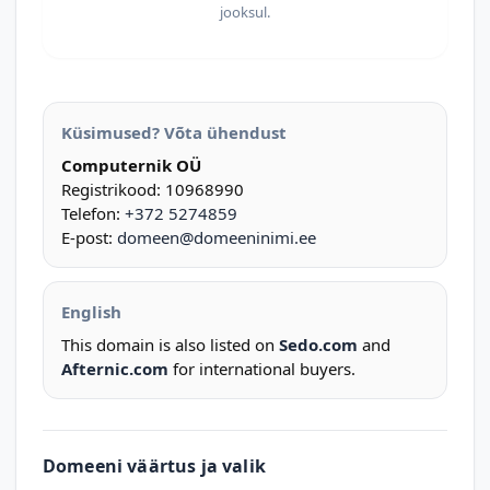
jooksul.
Küsimused? Võta ühendust
Computernik OÜ
Registrikood: 10968990
Telefon:
+372 5274859
E-post:
domeen@domeeninimi.ee
English
This domain is also listed on
Sedo.com
and
Afternic.com
for international buyers.
Domeeni väärtus ja valik