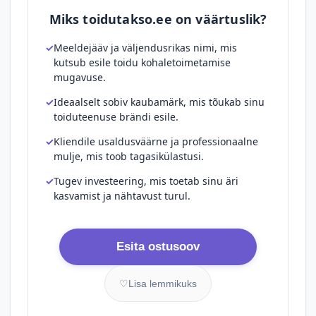
Miks toidutakso.ee on väärtuslik?
Meeldejääv ja väljendusrikas nimi, mis
kutsub esile toidu kohaletoimetamise
mugavuse.
Ideaalselt sobiv kaubamärk, mis tõukab sinu
toiduteenuse brändi esile.
Kliendile usaldusväärne ja professionaalne
mulje, mis toob tagasikülastusi.
Tugev investeering, mis toetab sinu äri
kasvamist ja nähtavust turul.
Esita ostusoov
♡
Lisa lemmikuks