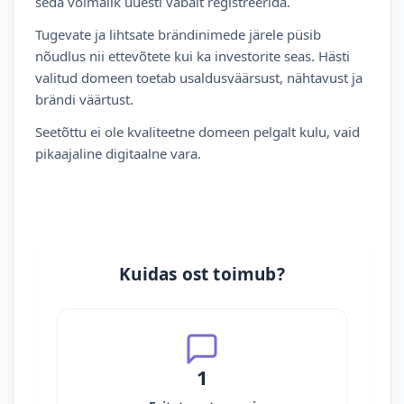
seda võimalik uuesti vabalt registreerida.
Tugevate ja lihtsate brändinimede järele püsib
nõudlus nii ettevõtete kui ka investorite seas. Hästi
valitud domeen toetab usaldusväärsust, nähtavust ja
brändi väärtust.
Seetõttu ei ole kvaliteetne domeen pelgalt kulu, vaid
pikaajaline digitaalne vara.
Kuidas ost toimub?
1