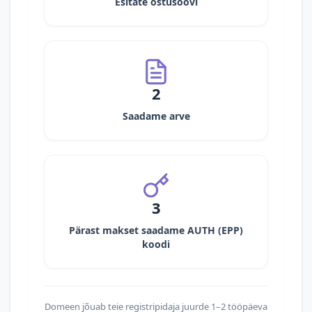
Esitate ostusoovi
2
Saadame arve
3
Pärast makset saadame AUTH (EPP)
koodi
Domeen jõuab teie registripidaja juurde 1–2 tööpäeva