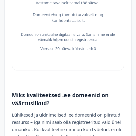
Vastame tavaliselt samal tööpäeval.
Domeenitehing toimub turvaliselt ning
konfidentsiaalselt.
Domeen on unikaalne digitaalne vara. Sama nime ei ole
võimalik hiljem uuesti registreerida.
Viimase 30 päeva külastused: 0
Miks kvaliteetsed .ee domeenid on
väärtuslikud?
Lühikesed ja üldnimelised .ee domeenid on piiratud
ressurss – iga nimi saab olla registreeritud vaid ühel
omanikul. Kui kvaliteetne nimi on kord võetud, ei ole