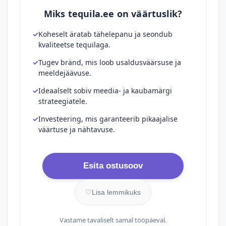
Miks tequila.ee on väärtuslik?
Koheselt äratab tähelepanu ja seondub
kvaliteetse tequilaga.
Tugev bränd, mis loob usaldusväärsuse ja
meeldejäävuse.
Ideaalselt sobiv meedia- ja kaubamärgi
strateegiatele.
Investeering, mis garanteerib pikaajalise
väärtuse ja nähtavuse.
Esita ostusoov
♡
Lisa lemmikuks
Vastame tavaliselt samal tööpäeval.