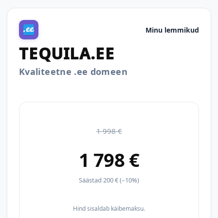
Minu lemmikud
TEQUILA.EE
Kvaliteetne .ee domeen
1 998 €
1 798 €
Säästad 200 € (–10%)
Hind sisaldab käibemaksu.