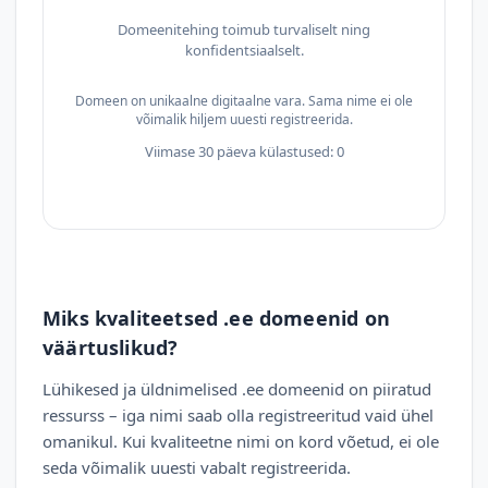
Domeenitehing toimub turvaliselt ning
konfidentsiaalselt.
Domeen on unikaalne digitaalne vara. Sama nime ei ole
võimalik hiljem uuesti registreerida.
Viimase 30 päeva külastused: 0
Miks kvaliteetsed .ee domeenid on
väärtuslikud?
Lühikesed ja üldnimelised .ee domeenid on piiratud
ressurss – iga nimi saab olla registreeritud vaid ühel
omanikul. Kui kvaliteetne nimi on kord võetud, ei ole
seda võimalik uuesti vabalt registreerida.