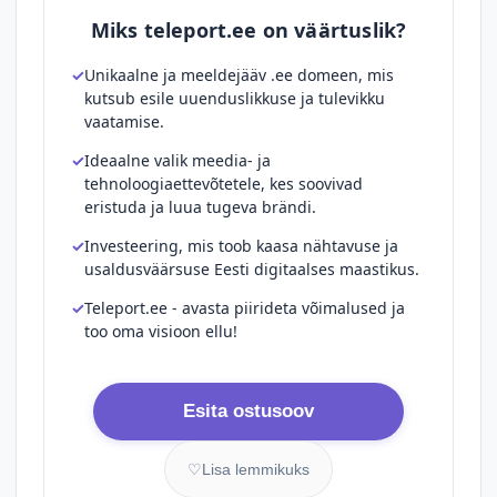
Miks teleport.ee on väärtuslik?
Unikaalne ja meeldejääv .ee domeen, mis
kutsub esile uuenduslikkuse ja tulevikku
vaatamise.
Ideaalne valik meedia- ja
tehnoloogiaettevõtetele, kes soovivad
eristuda ja luua tugeva brändi.
Investeering, mis toob kaasa nähtavuse ja
usaldusväärsuse Eesti digitaalses maastikus.
Teleport.ee - avasta piirideta võimalused ja
too oma visioon ellu!
Esita ostusoov
♡
Lisa lemmikuks