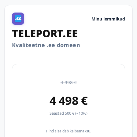
Minu lemmikud
TELEPORT.EE
Kvaliteetne .ee domeen
4 998 €
4 498 €
Säästad 500 € (–10%)
Hind sisaldab käibemaksu.