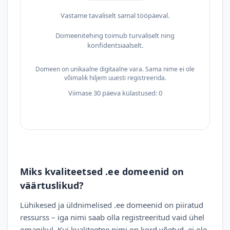
Vastame tavaliselt samal tööpäeval.
Domeenitehing toimub turvaliselt ning
konfidentsiaalselt.
Domeen on unikaalne digitaalne vara. Sama nime ei ole
võimalik hiljem uuesti registreerida.
Viimase 30 päeva külastused: 0
Miks kvaliteetsed .ee domeenid on
väärtuslikud?
Lühikesed ja üldnimelised .ee domeenid on piiratud
ressurss – iga nimi saab olla registreeritud vaid ühel
omanikul. Kui kvaliteetne nimi on kord võetud, ei ole