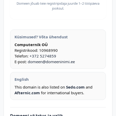
Domeen jõuab teie registripidaja juurde 1–2 tööpäeva
jooksul.
Küsimused? Võta ühendust
Computernik OÜ
Registrikood: 10968990
Telefon:
+372 5274859
E-post:
domeen@domeeninimi.ee
English
This domain is also listed on
Sedo.com
and
Afternic.com
for international buyers.
Domeeni väärtus ja valik