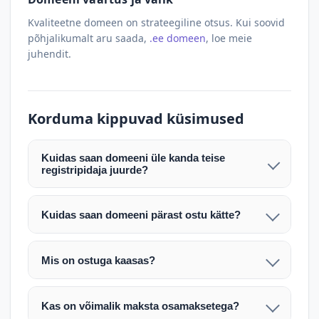
Kvaliteetne domeen on strateegiline otsus. Kui soovid
põhjalikumalt aru saada,
.ee domeen
, loe meie
juhendit.
Korduma kippuvad küsimused
Kuidas saan domeeni üle kanda teise
registripidaja juurde?
Pärast makse laekumist edastame teile domeeni
AUTH (EPP) koodi. Selle abil saate domeeni üle
Kuidas saan domeeni pärast ostu kätte?
kanda enda valitud registripidaja juurde.
Pärast ostu vormistamist väljastame arve.
Maksekinnituse järel edastame teile domeeni
Domeeni ülekandmine toimub registripidajate
Mis on ostuga kaasas?
AUTH (EPP) koodi, millega saate domeeni üle viia
vahelise protsessina ning võib võtta kuni paar
Ostuga kaasas on domeeninime omandiõigus.
enda valitud registripidaja juurde.
tööpäeva. Täpsemad juhised saadetakse teile e-
Veebimajutust ja e-posti teenuseid tuleb tellida
posti teel pärast tehingu kinnitamist.
Kas on võimalik maksta osamaksetega?
eraldi oma registripidaja või majutaja kaudu (nt
Võtame teiega ühendust ning juhendame kogu