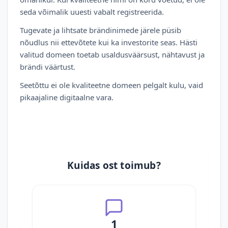
seda võimalik uuesti vabalt registreerida.
Tugevate ja lihtsate brändinimede järele püsib
nõudlus nii ettevõtete kui ka investorite seas. Hästi
valitud domeen toetab usaldusväärsust, nähtavust ja
brändi väärtust.
Seetõttu ei ole kvaliteetne domeen pelgalt kulu, vaid
pikaajaline digitaalne vara.
Kuidas ost toimub?
1