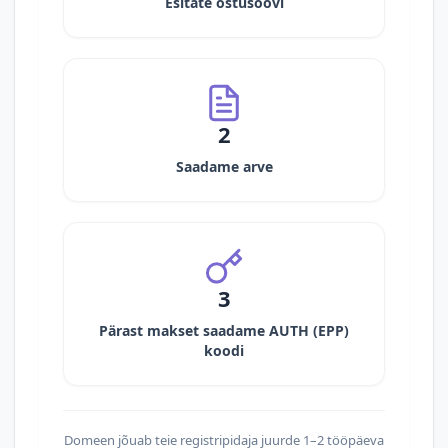
Esitate ostusoovi
2
Saadame arve
3
Pärast makset saadame AUTH (EPP)
koodi
Domeen jõuab teie registripidaja juurde 1–2 tööpäeva