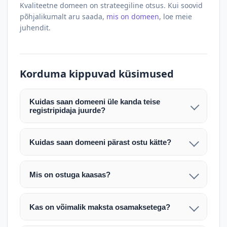
Kvaliteetne domeen on strateegiline otsus. Kui soovid
põhjalikumalt aru saada,
mis on domeen
, loe meie
juhendit.
Korduma kippuvad küsimused
Kuidas saan domeeni üle kanda teise
registripidaja juurde?
Pärast makse laekumist edastame teile domeeni
AUTH (EPP) koodi. Selle abil saate domeeni üle
Kuidas saan domeeni pärast ostu kätte?
kanda enda valitud registripidaja juurde.
Pärast ostu vormistamist väljastame arve.
Maksekinnituse järel edastame teile domeeni
Domeeni ülekandmine toimub registripidajate
Mis on ostuga kaasas?
AUTH (EPP) koodi, millega saate domeeni üle viia
vahelise protsessina ning võib võtta kuni paar
Ostuga kaasas on domeeninime omandiõigus.
enda valitud registripidaja juurde.
tööpäeva. Täpsemad juhised saadetakse teile e-
Veebimajutust ja e-posti teenuseid tuleb tellida
posti teel pärast tehingu kinnitamist.
Kas on võimalik maksta osamaksetega?
eraldi oma registripidaja või majutaja kaudu (nt
Võtame teiega ühendust ning juhendame kogu
Osamakse võimalus on kokkuleppel. Palun
host.ee).