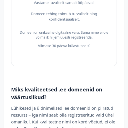
Vastame tavaliselt samal tööpäeval.
Domeenitehing toimub turvaliselt ning
konfidentsiaalselt.
Domeen on unikaalne digitaalne vara. Sama nime ei ole
võimalik hiljem uuesti registreerida.
Viimase 30 päeva külastused: 0
Miks kvaliteetsed .ee domeenid on
väärtuslikud?
Lühikesed ja üldnimelised .ee domeenid on piiratud
ressurss – iga nimi saab olla registreeritud vaid ühel
omanikul. Kui kvaliteetne nimi on kord võetud, ei ole