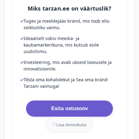
Miks tarzan.ee on väärtuslik?
Tugev ja meeldejääv bränd, mis toob ellu
seiklusliku vaimu.
Ideaalselt sobiv meedia- ja
kaubamarkerikuna, mis kutsub esile
uudishimu.
Investeering, mis avab ukseid loovusele ja
innovatsioonile.
Tõsta oma kohalolekut ja Sea oma bränd
Tarzani vaimuga!
Esita ostusoov
♡
Lisa lemmikuks