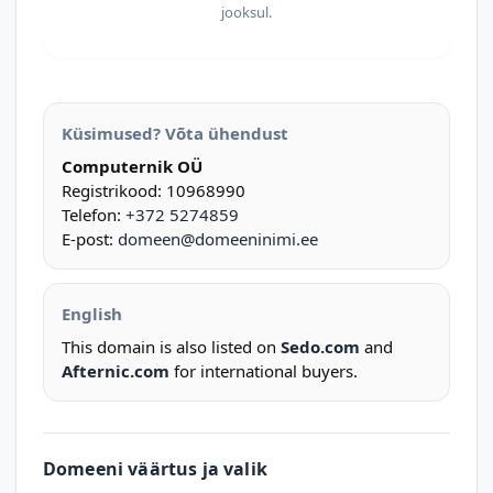
jooksul.
Küsimused? Võta ühendust
Computernik OÜ
Registrikood: 10968990
Telefon:
+372 5274859
E-post:
domeen@domeeninimi.ee
English
This domain is also listed on
Sedo.com
and
Afternic.com
for international buyers.
Domeeni väärtus ja valik