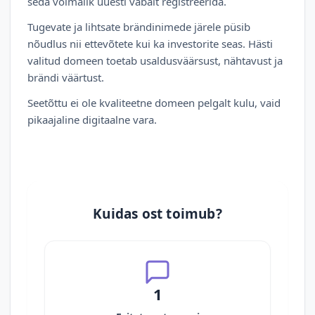
seda võimalik uuesti vabalt registreerida.
Tugevate ja lihtsate brändinimede järele püsib
nõudlus nii ettevõtete kui ka investorite seas. Hästi
valitud domeen toetab usaldusväärsust, nähtavust ja
brändi väärtust.
Seetõttu ei ole kvaliteetne domeen pelgalt kulu, vaid
pikaajaline digitaalne vara.
Kuidas ost toimub?
1