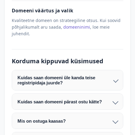
Domeeni väärtus ja valik
Kvaliteetne domeen on strateegiline otsus. Kui soovid
põhjalikumalt aru saada,
domeeninimi
, loe meie
juhendit.
Korduma kippuvad küsimused
Kuidas saan domeeni üle kanda teise
registripidaja juurde?
Pärast makse laekumist edastame teile domeeni
AUTH (EPP) koodi. Selle abil saate domeeni üle
Kuidas saan domeeni pärast ostu kätte?
kanda enda valitud registripidaja juurde.
Pärast ostu vormistamist väljastame arve.
Maksekinnituse järel edastame teile domeeni
Domeeni ülekandmine toimub registripidajate
Mis on ostuga kaasas?
AUTH (EPP) koodi, millega saate domeeni üle viia
vahelise protsessina ning võib võtta kuni paar
Ostuga kaasas on domeeninime omandiõigus.
enda valitud registripidaja juurde.
tööpäeva. Täpsemad juhised saadetakse teile e-