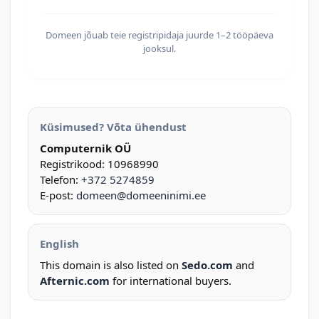
Domeen jõuab teie registripidaja juurde 1–2 tööpäeva
jooksul.
Küsimused? Võta ühendust
Computernik OÜ
Registrikood: 10968990
Telefon:
+372 5274859
E-post:
domeen@domeeninimi.ee
English
This domain is also listed on
Sedo.com
and
Afternic.com
for international buyers.