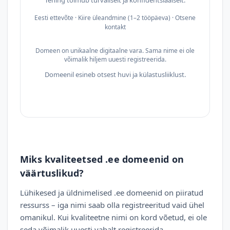
Tehing toimub turvaliselt ja konfidentsiaalselt.
Eesti ettevõte · Kiire üleandmine (1–2 tööpäeva) · Otsene
kontakt
Domeen on unikaalne digitaalne vara. Sama nime ei ole
võimalik hiljem uuesti registreerida.
Domeenil esineb otsest huvi ja külastusliiklust.
Miks kvaliteetsed .ee domeenid on
väärtuslikud?
Lühikesed ja üldnimelised .ee domeenid on piiratud
ressurss – iga nimi saab olla registreeritud vaid ühel
omanikul. Kui kvaliteetne nimi on kord võetud, ei ole
seda võimalik uuesti vabalt registreerida.