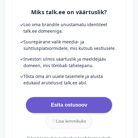
Miks talk.ee on väärtuslik?
Loo oma brändile unustamatu identiteet
talk.ee domeeniga.
Suurepärane valik meedia- ja
suhtlusplatvormidele, mis kutsub vestlusele.
Investori silmis väärtuslik ja meeldejääv
domeen, mis tõmbab tähelepanu.
Tõsta oma äri uuele tasemele ja alusta
edukaid arutelusid talk.ee abil.
Esita ostusoov
♡
Lisa lemmikuks