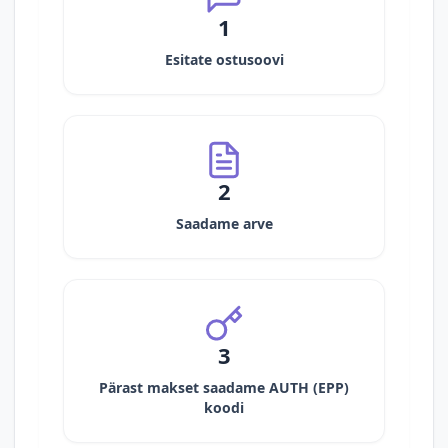
1
Esitate ostusoovi
2
Saadame arve
3
Pärast makset saadame AUTH (EPP)
koodi