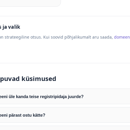
ja valik
n strateegiline otsus. Kui soovid põhjalikumalt aru saada,
domeen
puvad küsimused
ni üle kanda teise registripidaja juurde?
mist edastame teile domeeni AUTH (EPP) koodi. Selle abil saate d
ripidaja juurde.
eni pärast ostu kätte?
tamist väljastame arve. Maksekinnituse järel edastame teile dome
e toimub registripidajate vahelise protsessina ning võib võtta k