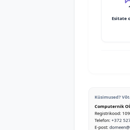
Esitate 
Küsimused? Võt
Computernik O
Registrikood: 10
Telefon:
+372 52
E-post:
domeen@d