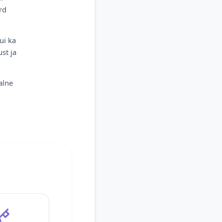
rd
ui ka
st ja
alne