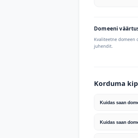
Domeeni väärtus 
Kvaliteetne domeen o
juhendit.
Korduma kip
Kuidas saan domee
Pärast makse laeku
enda valitud regist
Kuidas saan dome
Pärast ostu vormis
Domeeni ülekandmin