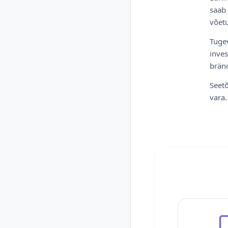
saab 
võetu
Tugev
inves
bränd
Seetõ
vara.