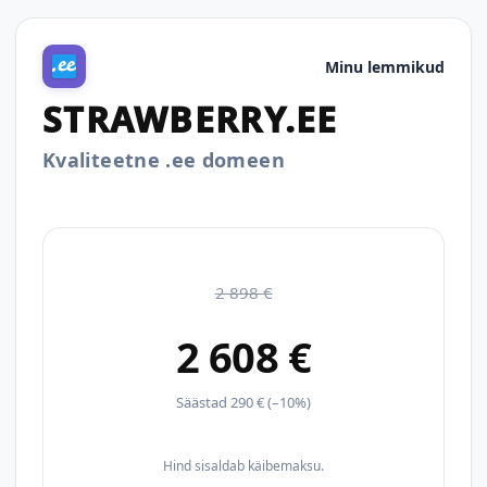
Minu lemmikud
STRAWBERRY.EE
Kvaliteetne .ee domeen
2 898 €
2 608 €
Säästad 290 € (–10%)
Hind sisaldab käibemaksu.