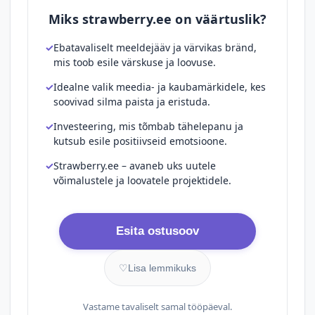
Miks strawberry.ee on väärtuslik?
Ebatavaliselt meeldejääv ja värvikas bränd,
mis toob esile värskuse ja loovuse.
Idealne valik meedia- ja kaubamärkidele, kes
soovivad silma paista ja eristuda.
Investeering, mis tõmbab tähelepanu ja
kutsub esile positiivseid emotsioone.
Strawberry.ee – avaneb uks uutele
võimalustele ja loovatele projektidele.
Esita ostusoov
♡
Lisa lemmikuks
Vastame tavaliselt samal tööpäeval.