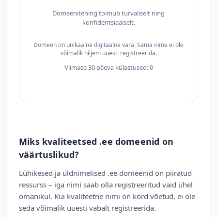
Domeenitehing toimub turvaliselt ning
konfidentsiaalselt.
Domeen on unikaalne digitaalne vara. Sama nime ei ole
võimalik hiljem uuesti registreerida.
Viimase 30 päeva külastused: 0
Miks kvaliteetsed .ee domeenid on
väärtuslikud?
Lühikesed ja üldnimelised .ee domeenid on piiratud
ressurss – iga nimi saab olla registreeritud vaid ühel
omanikul. Kui kvaliteetne nimi on kord võetud, ei ole
seda võimalik uuesti vabalt registreerida.