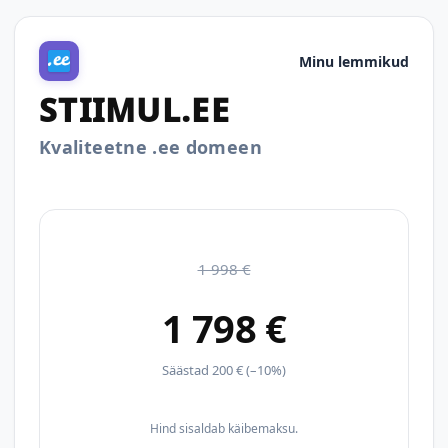
Minu lemmikud
STIIMUL.EE
Kvaliteetne .ee domeen
1 998 €
1 798 €
Säästad 200 € (–10%)
Hind sisaldab käibemaksu.