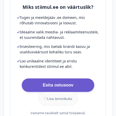
Miks stiimul.ee on väärtuslik?
Tugev ja meeldejääv .ee domeen, mis
rõhutab innovatsiooni ja loovust.
Ideaalne valik meedia- ja reklaamiteenustele,
et suurendada nähtavust.
Investeering, mis toetab brändi kasvu ja
usaldusväärsust kohaliku turu seas.
Loo unikaalne identiteet ja eristu
konkurentidest stiimul.ee abil.
Esita ostusoov
♡
Lisa lemmikuks
Vastame tavaliselt samal tööpäeval.