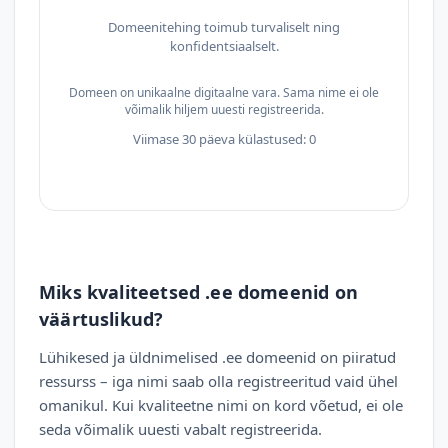
Domeenitehing toimub turvaliselt ning
konfidentsiaalselt.
Domeen on unikaalne digitaalne vara. Sama nime ei ole
võimalik hiljem uuesti registreerida.
Viimase 30 päeva külastused: 0
Miks kvaliteetsed .ee domeenid on
väärtuslikud?
Lühikesed ja üldnimelised .ee domeenid on piiratud
ressurss – iga nimi saab olla registreeritud vaid ühel
omanikul. Kui kvaliteetne nimi on kord võetud, ei ole
seda võimalik uuesti vabalt registreerida.