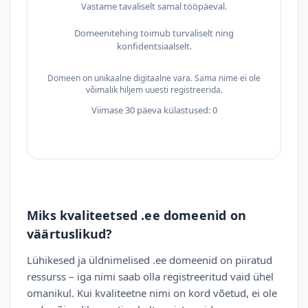
Vastame tavaliselt samal tööpäeval.
Domeenitehing toimub turvaliselt ning
konfidentsiaalselt.
Domeen on unikaalne digitaalne vara. Sama nime ei ole
võimalik hiljem uuesti registreerida.
Viimase 30 päeva külastused: 0
Miks kvaliteetsed .ee domeenid on
väärtuslikud?
Lühikesed ja üldnimelised .ee domeenid on piiratud
ressurss – iga nimi saab olla registreeritud vaid ühel
omanikul. Kui kvaliteetne nimi on kord võetud, ei ole