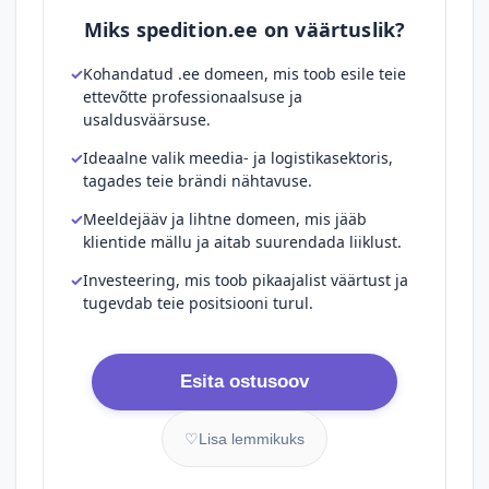
Miks spedition.ee on väärtuslik?
Kohandatud .ee domeen, mis toob esile teie
ettevõtte professionaalsuse ja
usaldusväärsuse.
Ideaalne valik meedia- ja logistikasektoris,
tagades teie brändi nähtavuse.
Meeldejääv ja lihtne domeen, mis jääb
klientide mällu ja aitab suurendada liiklust.
Investeering, mis toob pikaajalist väärtust ja
tugevdab teie positsiooni turul.
Esita ostusoov
♡
Lisa lemmikuks