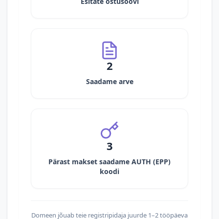
Esitate ostusoovi
2
Saadame arve
3
Pärast makset saadame AUTH (EPP)
koodi
Domeen jõuab teie registripidaja juurde 1–2 tööpäeva