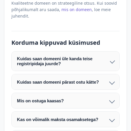
Kvaliteetne domeen on strateegiline otsus. Kui soovid
põhjalikumalt aru saada,
mis on domeen
, loe meie
juhendit.
Korduma kippuvad küsimused
Kuidas saan domeeni üle kanda teise
registripidaja juurde?
Pärast makse laekumist edastame teile domeeni
AUTH (EPP) koodi. Selle abil saate domeeni üle
Kuidas saan domeeni pärast ostu kätte?
kanda enda valitud registripidaja juurde.
Pärast ostu vormistamist väljastame arve.
Maksekinnituse järel edastame teile domeeni
Domeeni ülekandmine toimub registripidajate
Mis on ostuga kaasas?
AUTH (EPP) koodi, millega saate domeeni üle viia
vahelise protsessina ning võib võtta kuni paar
Ostuga kaasas on domeeninime omandiõigus.
enda valitud registripidaja juurde.
tööpäeva. Täpsemad juhised saadetakse teile e-
Veebimajutust ja e-posti teenuseid tuleb tellida
posti teel pärast tehingu kinnitamist.
Kas on võimalik maksta osamaksetega?
eraldi oma registripidaja või majutaja kaudu (nt
Võtame teiega ühendust ning juhendame kogu
Osamakse võimalus on kokkuleppel. Palun
host.ee).