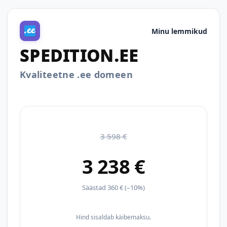
Minu lemmikud
SPEDITION.EE
Kvaliteetne .ee domeen
3 598 €
3 238 €
Säästad 360 € (–10%)
Hind sisaldab käibemaksu.