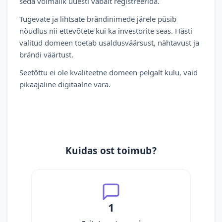
seda võimalik uuesti vabalt registreerida.
Tugevate ja lihtsate brändinimede järele püsib
nõudlus nii ettevõtete kui ka investorite seas. Hästi
valitud domeen toetab usaldusväärsust, nähtavust ja
brändi väärtust.
Seetõttu ei ole kvaliteetne domeen pelgalt kulu, vaid
pikaajaline digitaalne vara.
Kuidas ost toimub?
1