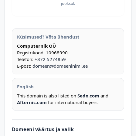
jooksul.
Küsimused? Võta ühendust
Computernik OÜ
Registrikood: 10968990
Telefon:
+372 5274859
E-post:
domeen@domeeninimi.ee
English
This domain is also listed on
Sedo.com
and
Afternic.com
for international buyers.
Domeeni väärtus ja valik