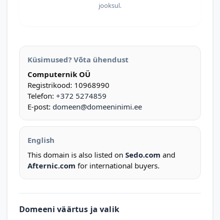
jooksul.
Küsimused? Võta ühendust
Computernik OÜ
Registrikood: 10968990
Telefon:
+372 5274859
E-post:
domeen@domeeninimi.ee
English
This domain is also listed on
Sedo.com
and
Afternic.com
for international buyers.
Domeeni väärtus ja valik