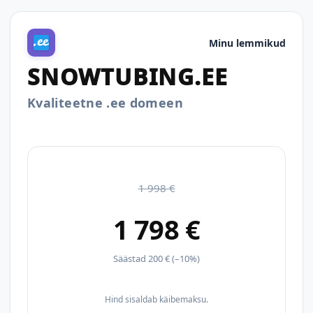
Minu lemmikud
SNOWTUBING.EE
Kvaliteetne .ee domeen
1 998 €
1 798 €
Säästad 200 € (–10%)
Hind sisaldab käibemaksu.