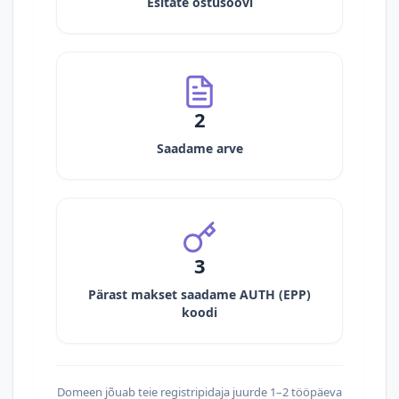
Esitate ostusoovi
2
Saadame arve
3
Pärast makset saadame AUTH (EPP)
koodi
Domeen jõuab teie registripidaja juurde 1–2 tööpäeva