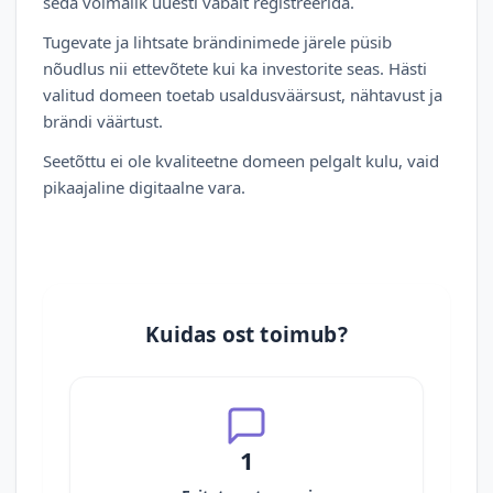
seda võimalik uuesti vabalt registreerida.
Tugevate ja lihtsate brändinimede järele püsib
nõudlus nii ettevõtete kui ka investorite seas. Hästi
valitud domeen toetab usaldusväärsust, nähtavust ja
brändi väärtust.
Seetõttu ei ole kvaliteetne domeen pelgalt kulu, vaid
pikaajaline digitaalne vara.
Kuidas ost toimub?
1