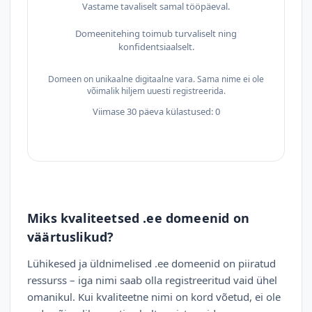
Vastame tavaliselt samal tööpäeval.
Domeenitehing toimub turvaliselt ning
konfidentsiaalselt.
Domeen on unikaalne digitaalne vara. Sama nime ei ole
võimalik hiljem uuesti registreerida.
Viimase 30 päeva külastused: 0
Miks kvaliteetsed .ee domeenid on
väärtuslikud?
Lühikesed ja üldnimelised .ee domeenid on piiratud
ressurss – iga nimi saab olla registreeritud vaid ühel
omanikul. Kui kvaliteetne nimi on kord võetud, ei ole