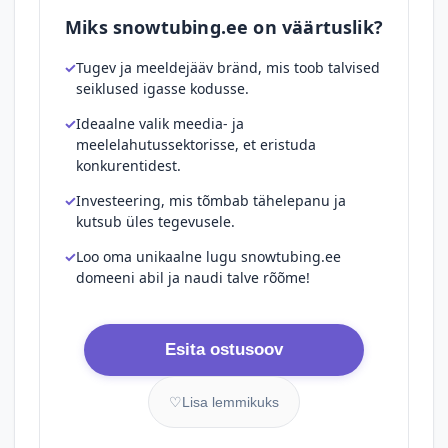
Miks snowtubing.ee on väärtuslik?
Tugev ja meeldejääv bränd, mis toob talvised
seiklused igasse kodusse.
Ideaalne valik meedia- ja
meelelahutussektorisse, et eristuda
konkurentidest.
Investeering, mis tõmbab tähelepanu ja
kutsub üles tegevusele.
Loo oma unikaalne lugu snowtubing.ee
domeeni abil ja naudi talve rõõme!
Esita ostusoov
♡
Lisa lemmikuks