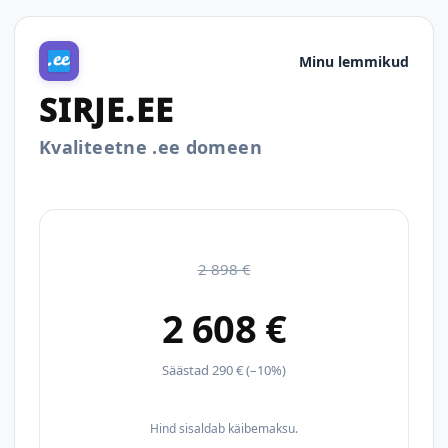
Minu lemmikud
SIRJE.EE
Kvaliteetne .ee domeen
2 898 €
2 608 €
Säästad 290 € (–10%)
Hind sisaldab käibemaksu.