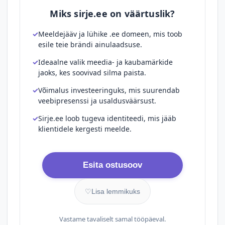
Miks sirje.ee on väärtuslik?
Meeldejääv ja lühike .ee domeen, mis toob
esile teie brändi ainulaadsuse.
Ideaalne valik meedia- ja kaubamärkide
jaoks, kes soovivad silma paista.
Võimalus investeeringuks, mis suurendab
veebipresenssi ja usaldusväärsust.
Sirje.ee loob tugeva identiteedi, mis jääb
klientidele kergesti meelde.
Esita ostusoov
♡
Lisa lemmikuks
Vastame tavaliselt samal tööpäeval.