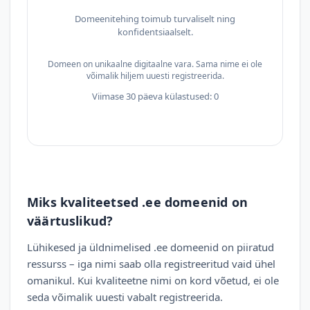
Domeenitehing toimub turvaliselt ning
konfidentsiaalselt.
Domeen on unikaalne digitaalne vara. Sama nime ei ole
võimalik hiljem uuesti registreerida.
Viimase 30 päeva külastused: 0
Miks kvaliteetsed .ee domeenid on
väärtuslikud?
Lühikesed ja üldnimelised .ee domeenid on piiratud
ressurss – iga nimi saab olla registreeritud vaid ühel
omanikul. Kui kvaliteetne nimi on kord võetud, ei ole
seda võimalik uuesti vabalt registreerida.