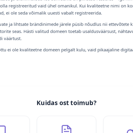
olla registreeritud vaid ühel omanikul. Kui kvaliteetne nimi on ko
d, ei ole seda võimalik uuesti vabalt registreerida.
ate ja lihtsate brändinimede järele püsib nõudlus nii ettevõtete k
torite seas. Hästi valitud domeen toetab usaldusväärsust, nähtavu
i väärtust.
ttu ei ole kvaliteetne domeen pelgalt kulu, vaid pikaajaline digita
Kuidas ost toimub?