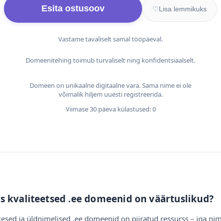
Esita ostusoov
♡
Lisa lemmikuks
Vastame tavaliselt samal tööpäeval.
Domeenitehing toimub turvaliselt ning konfidentsiaalselt.
Domeen on unikaalne digitaalne vara. Sama nime ei ole
võimalik hiljem uuesti registreerida.
Viimase 30 päeva külastused: 0
s kvaliteetsed .ee domeenid on väärtuslikud?
esed ja üldnimelised .ee domeenid on piiratud ressurss – iga nim