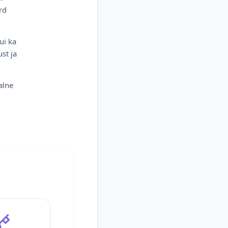
rd
ui ka
st ja
alne