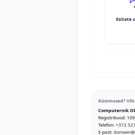
Esitate 
Küsimused? Võt
Computernik O
Registrikood: 10
Telefon:
+372 52
E-post:
domeen@d