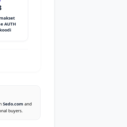
3
 makset
e AUTH
 koodi
on
Sedo.com
and
onal buyers.