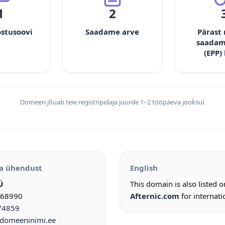
1
2
ostusoovi
Saadame arve
Pärast
saadam
(EPP)
Domeen jõuab teie registripidaja juurde 1–2 tööpäeva jooksul.
a ühendust
English
Ü
This domain is also listed 
968990
Afternic.com
for internati
74859
omeeninimi.ee