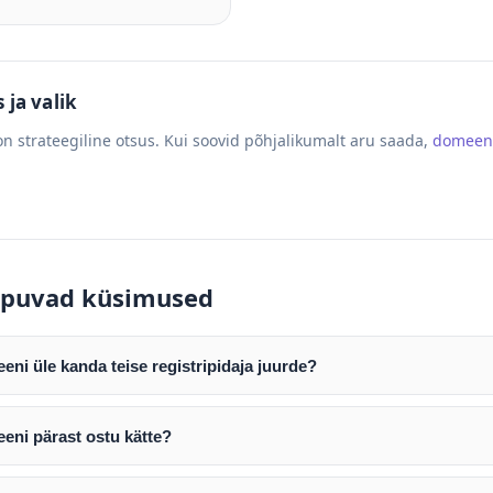
ja valik
n strateegiline otsus. Kui soovid põhjalikumalt aru saada,
domeen
puvad küsimused
ni üle kanda teise registripidaja juurde?
mist edastame teile domeeni AUTH (EPP) koodi. Selle abil saate d
ripidaja juurde.
eni pärast ostu kätte?
tamist väljastame arve. Maksekinnituse järel edastame teile dome
e toimub registripidajate vahelise protsessina ning võib võtta k