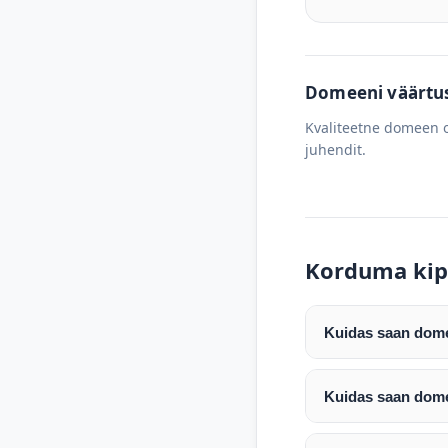
Domeeni väärtus 
Kvaliteetne domeen o
juhendit.
Korduma kip
Kuidas saan domee
Pärast makse laeku
enda valitud regist
Kuidas saan dome
Pärast ostu vormis
Domeeni ülekandmin