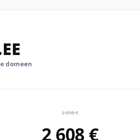
.EE
.ee domeen
2 898 €
2 608 €