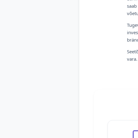
saab 
võetu
Tugev
inves
bränd
Seetõ
vara.