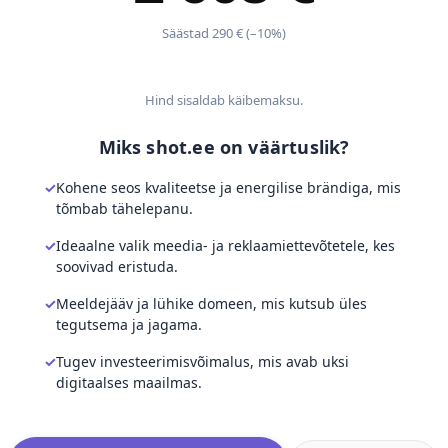
Säästad 290 € (–10%)
Hind sisaldab käibemaksu.
Miks shot.ee on väärtuslik?
Kohene seos kvaliteetse ja energilise brändiga, mis
tõmbab tähelepanu.
Ideaalne valik meedia- ja reklaamiettevõtetele, kes
soovivad eristuda.
Meeldejääv ja lühike domeen, mis kutsub üles
tegutsema ja jagama.
Tugev investeerimisvõimalus, mis avab uksi
digitaalses maailmas.