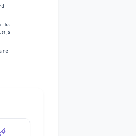
rd
ui ka
st ja
alne