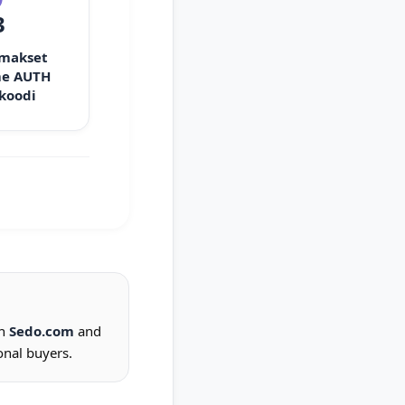
3
 makset
e AUTH
 koodi
on
Sedo.com
and
onal buyers.