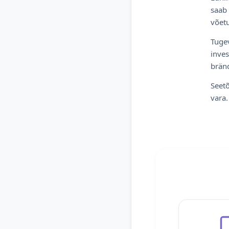
saab 
võetu
Tugev
inves
bränd
Seetõ
vara.