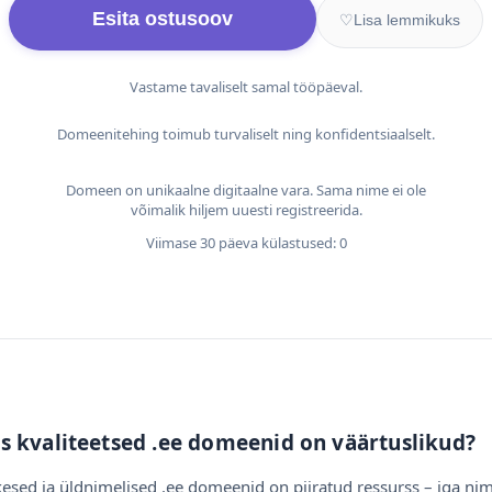
Esita ostusoov
♡
Lisa lemmikuks
Vastame tavaliselt samal tööpäeval.
Domeenitehing toimub turvaliselt ning konfidentsiaalselt.
Domeen on unikaalne digitaalne vara. Sama nime ei ole
võimalik hiljem uuesti registreerida.
Viimase 30 päeva külastused: 0
s kvaliteetsed .ee domeenid on väärtuslikud?
esed ja üldnimelised .ee domeenid on piiratud ressurss – iga nim