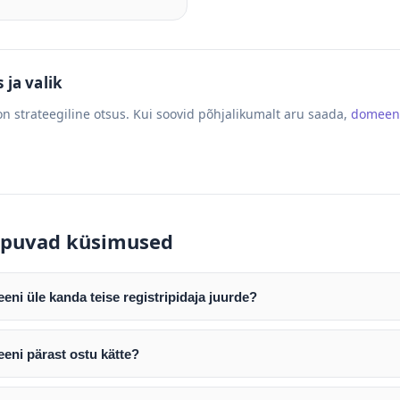
ja valik
n strateegiline otsus. Kui soovid põhjalikumalt aru saada,
domeen
puvad küsimused
ni üle kanda teise registripidaja juurde?
mist edastame teile domeeni AUTH (EPP) koodi. Selle abil saate d
ripidaja juurde.
eni pärast ostu kätte?
tamist väljastame arve. Maksekinnituse järel edastame teile dome
e toimub registripidajate vahelise protsessina ning võib võtta k