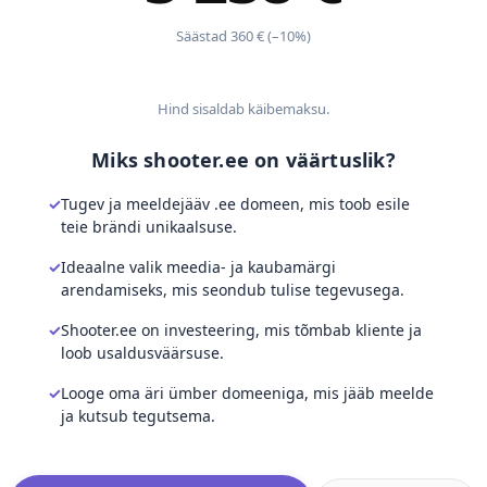
Säästad 360 € (–10%)
Hind sisaldab käibemaksu.
Miks shooter.ee on väärtuslik?
Tugev ja meeldejääv .ee domeen, mis toob esile
teie brändi unikaalsuse.
Ideaalne valik meedia- ja kaubamärgi
arendamiseks, mis seondub tulise tegevusega.
Shooter.ee on investeering, mis tõmbab kliente ja
loob usaldusväärsuse.
Looge oma äri ümber domeeniga, mis jääb meelde
ja kutsub tegutsema.