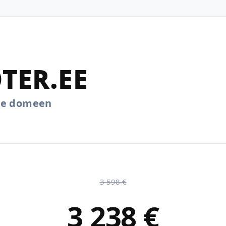
TER.EE
.ee domeen
3 598 €
3 238 €