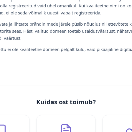
olla registreeritud vaid ühel omanikul. Kui kvaliteetne nimi on ko
d, ei ole seda võimalik uuesti vabalt registreerida.
ate ja lihtsate brändinimede järele püsib nõudlus nii ettevõtete k
torite seas. Hästi valitud domeen toetab usaldusväärsust, nähtavu
i väärtust.
ttu ei ole kvaliteetne domeen pelgalt kulu, vaid pikaajaline digita
Kuidas ost toimub?