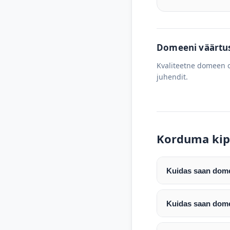
Domeeni väärtus 
Kvaliteetne domeen o
juhendit.
Korduma kip
Kuidas saan domee
Pärast makse laeku
enda valitud regist
Kuidas saan dome
Pärast ostu vormis
Domeeni ülekandmin