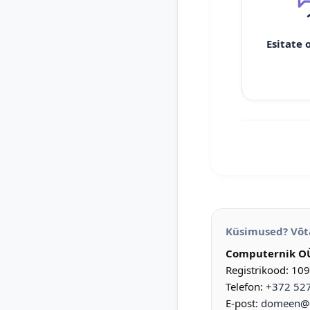
Esitate 
Küsimused? Võt
Computernik O
Registrikood: 10
Telefon:
+372 52
E-post:
domeen@d