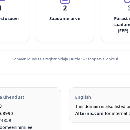
1
2
ostusoovi
Saadame arve
Pärast
saadam
(EPP)
Domeen jõuab teie registripidaja juurde 1–2 tööpäeva jooksul.
a ühendust
English
Ü
This domain is also listed 
968990
Afternic.com
for internati
74859
omeeninimi.ee