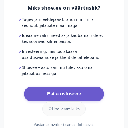
Miks shoe.ee on väärtuslik?
Tugev ja meeldejääv brändi nimi, mis
seondub jalatsite maailmaga.
Ideaalne valik meedia- ja kaubamärkidele,
kes soovivad silma paista.
Investeering, mis toob kaasa
usaldusväärsuse ja klientide tähelepanu.
Shoe.ee – astu sammu tulevikku oma
jalatsibusinessiga!
Esita ostusoov
♡
Lisa lemmikuks
Vastame tavaliselt samal tööpäeval.