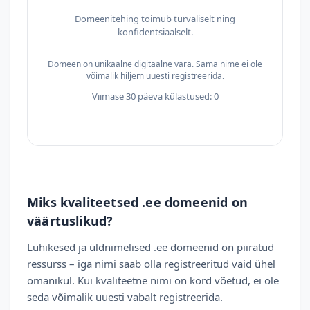
Domeenitehing toimub turvaliselt ning
konfidentsiaalselt.
Domeen on unikaalne digitaalne vara. Sama nime ei ole
võimalik hiljem uuesti registreerida.
Viimase 30 päeva külastused: 0
Miks kvaliteetsed .ee domeenid on
väärtuslikud?
Lühikesed ja üldnimelised .ee domeenid on piiratud
ressurss – iga nimi saab olla registreeritud vaid ühel
omanikul. Kui kvaliteetne nimi on kord võetud, ei ole
seda võimalik uuesti vabalt registreerida.