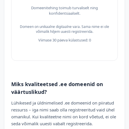
Domeenitehing toimub turvaliselt ning
konfidentsiaalselt.
Domeen on unikaalne digitaalne vara. Sama nime ei ole
võimalik hiljem uuesti registreerida.
Viimase 30 päeva külastused: 0
Miks kvaliteetsed .ee domeenid on
väärtuslikud?
Lühikesed ja üldnimelised .ee domeenid on piiratud
ressurss – iga nimi saab olla registreeritud vaid ühel
omanikul. Kui kvaliteetne nimi on kord võetud, ei ole
seda võimalik uuesti vabalt registreerida.