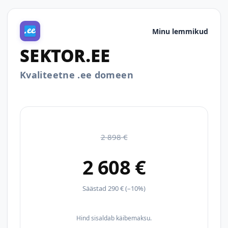
Minu lemmikud
SEKTOR.EE
Kvaliteetne .ee domeen
2 898 €
2 608 €
Säästad 290 € (–10%)
Hind sisaldab käibemaksu.