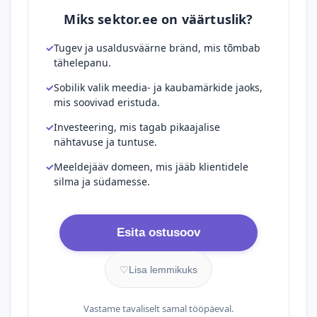
Miks sektor.ee on väärtuslik?
Tugev ja usaldusväärne bränd, mis tõmbab
tähelepanu.
Sobilik valik meedia- ja kaubamärkide jaoks,
mis soovivad eristuda.
Investeering, mis tagab pikaajalise
nähtavuse ja tuntuse.
Meeldejääv domeen, mis jääb klientidele
silma ja südamesse.
Esita ostusoov
♡
Lisa lemmikuks
Vastame tavaliselt samal tööpäeval.