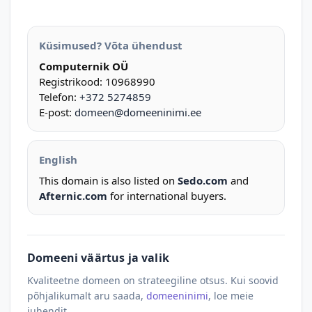
Küsimused? Võta ühendust
Computernik OÜ
Registrikood: 10968990
Telefon:
+372 5274859
E-post:
domeen@domeeninimi.ee
English
This domain is also listed on
Sedo.com
and
Afternic.com
for international buyers.
Domeeni väärtus ja valik
Kvaliteetne domeen on strateegiline otsus. Kui soovid
põhjalikumalt aru saada,
domeeninimi
, loe meie
juhendit.