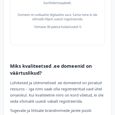
konfidentsiaalselt.
Domeen on unikaalne digitaalne vara. Sama nime ei ole
võimalik hiljem uuesti registreerida.
Viimase 30 päeva külastused: 0
Miks kvaliteetsed .ee domeenid on
väärtuslikud?
Lühikesed ja üldnimelised .ee domeenid on piiratud
ressurss – iga nimi saab olla registreeritud vaid ühel
omanikul. Kui kvaliteetne nimi on kord võetud, ei ole
seda võimalik uuesti vabalt registreerida.
Tugevate ja lihtsate brändinimede järele püsib