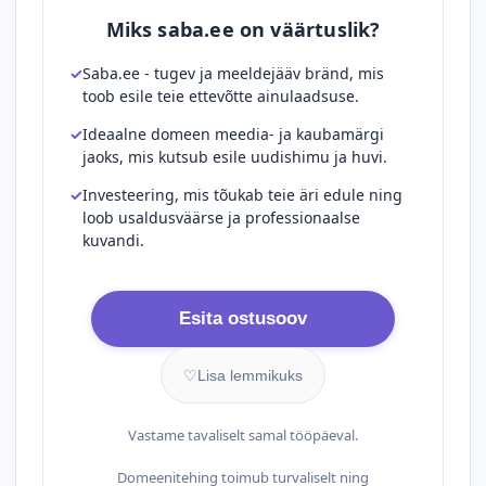
Miks saba.ee on väärtuslik?
Saba.ee - tugev ja meeldejääv bränd, mis
toob esile teie ettevõtte ainulaadsuse.
Ideaalne domeen meedia- ja kaubamärgi
jaoks, mis kutsub esile uudishimu ja huvi.
Investeering, mis tõukab teie äri edule ning
loob usaldusväärse ja professionaalse
kuvandi.
Esita ostusoov
♡
Lisa lemmikuks
Vastame tavaliselt samal tööpäeval.
Domeenitehing toimub turvaliselt ning