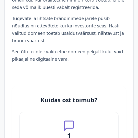
seda võimalik uuesti vabalt registreerida.
Tugevate ja lihtsate brändinimede järele püsib
nõudlus nii ettevõtete kui ka investorite seas. Hästi
valitud domeen toetab usaldusväärsust, nähtavust ja
brändi väärtust.
Seetõttu ei ole kvaliteetne domeen pelgalt kulu, vaid
pikaajaline digitaalne vara.
Kuidas ost toimub?
1