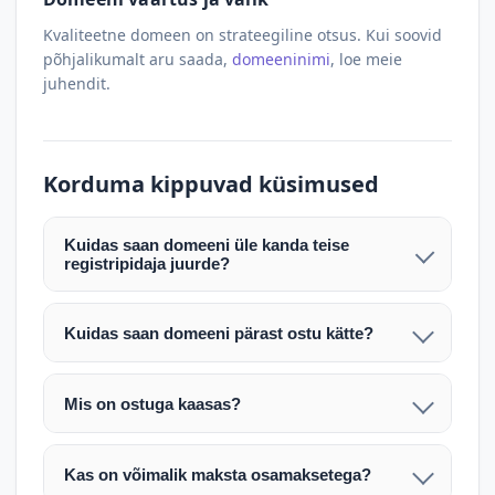
Kvaliteetne domeen on strateegiline otsus. Kui soovid
põhjalikumalt aru saada,
domeeninimi
, loe meie
juhendit.
Korduma kippuvad küsimused
Kuidas saan domeeni üle kanda teise
registripidaja juurde?
Pärast makse laekumist edastame teile domeeni
AUTH (EPP) koodi. Selle abil saate domeeni üle
Kuidas saan domeeni pärast ostu kätte?
kanda enda valitud registripidaja juurde.
Pärast ostu vormistamist väljastame arve.
Maksekinnituse järel edastame teile domeeni
Domeeni ülekandmine toimub registripidajate
Mis on ostuga kaasas?
AUTH (EPP) koodi, millega saate domeeni üle viia
vahelise protsessina ning võib võtta kuni paar
Ostuga kaasas on domeeninime omandiõigus.
enda valitud registripidaja juurde.
tööpäeva. Täpsemad juhised saadetakse teile e-
Veebimajutust ja e-posti teenuseid tuleb tellida
posti teel pärast tehingu kinnitamist.
Kas on võimalik maksta osamaksetega?
eraldi oma registripidaja või majutaja kaudu (nt
Võtame teiega ühendust ning juhendame kogu