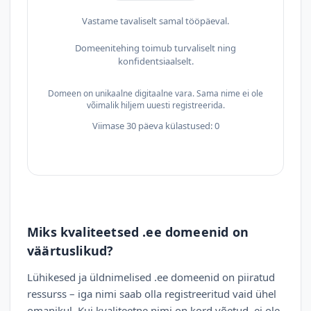
Vastame tavaliselt samal tööpäeval.
Domeenitehing toimub turvaliselt ning
konfidentsiaalselt.
Domeen on unikaalne digitaalne vara. Sama nime ei ole
võimalik hiljem uuesti registreerida.
Viimase 30 päeva külastused: 0
Miks kvaliteetsed .ee domeenid on
väärtuslikud?
Lühikesed ja üldnimelised .ee domeenid on piiratud
ressurss – iga nimi saab olla registreeritud vaid ühel
omanikul. Kui kvaliteetne nimi on kord võetud, ei ole