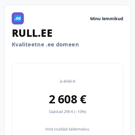
Minu lemmikud
RULL.EE
Kvaliteetne .ee domeen
2 898 €
2 608 €
Säästad 290 € (–10%)
Hind sisaldab käibemaksu.