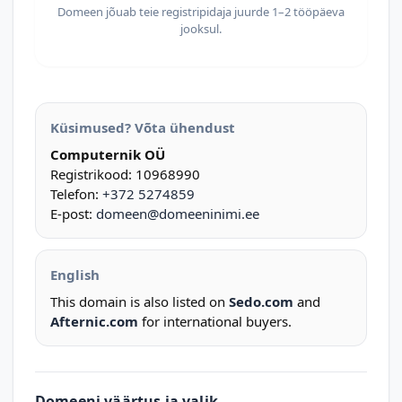
Domeen jõuab teie registripidaja juurde 1–2 tööpäeva
jooksul.
Küsimused? Võta ühendust
Computernik OÜ
Registrikood: 10968990
Telefon:
+372 5274859
E-post:
domeen@domeeninimi.ee
English
This domain is also listed on
Sedo.com
and
Afternic.com
for international buyers.
Domeeni väärtus ja valik