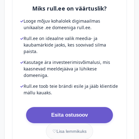
Miks rull.ee on väärtuslik?
Looge mõjuv kohalolek digimaailmas
unikaalse .ee domeeniga rull.ee.
Rull.ee on ideaalne valik meedia- ja
kaubamärkide jaoks, kes soovivad silma
paista.
Kasutage ära investeerimisvõimalusi, mis
kaasnevad meeldejääva ja lühikese
domeeniga.
Rull.ee toob teie brändi esile ja jääb klientide
mällu kauaks.
Esita ostusoov
♡
Lisa lemmikuks