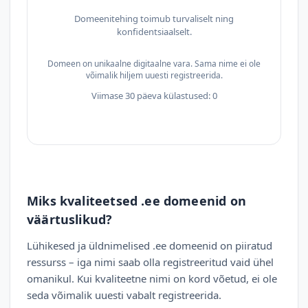
Domeenitehing toimub turvaliselt ning
konfidentsiaalselt.
Domeen on unikaalne digitaalne vara. Sama nime ei ole
võimalik hiljem uuesti registreerida.
Viimase 30 päeva külastused: 0
Miks kvaliteetsed .ee domeenid on
väärtuslikud?
Lühikesed ja üldnimelised .ee domeenid on piiratud
ressurss – iga nimi saab olla registreeritud vaid ühel
omanikul. Kui kvaliteetne nimi on kord võetud, ei ole
seda võimalik uuesti vabalt registreerida.