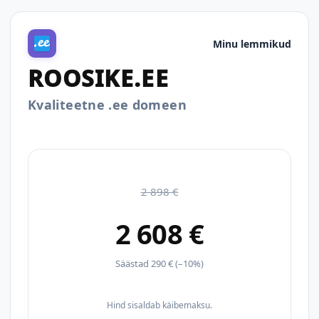
Minu lemmikud
ROOSIKE.EE
Kvaliteetne .ee domeen
2 898 €
2 608 €
Säästad 290 € (–10%)
Hind sisaldab käibemaksu.