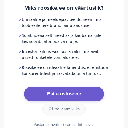
Miks roosike.ee on väärtuslik?
Unikaalne ja meeldejääv .ee domeen, mis
toob esile teie brändi ainulaadsuse.
Sobib ideaalselt meedia- ja kaubamärgile,
kes soovib jätta püsiva mulje.
Investori silmis väärtuslik valik, mis avab
uksed rohketele võimalustele.
Roosike.ee on ideaalne lahendus, et eristuda
konkurentidest ja kasvatada oma tuntust.
Esita ostusoov
♡
Lisa lemmikuks
Vastame tavaliselt samal tööpäeval.