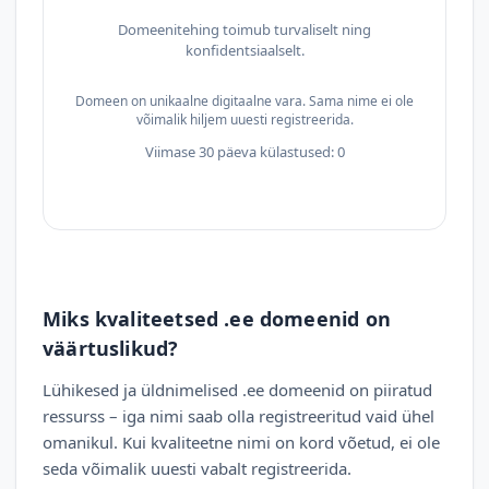
Domeenitehing toimub turvaliselt ning
konfidentsiaalselt.
Domeen on unikaalne digitaalne vara. Sama nime ei ole
võimalik hiljem uuesti registreerida.
Viimase 30 päeva külastused: 0
Miks kvaliteetsed .ee domeenid on
väärtuslikud?
Lühikesed ja üldnimelised .ee domeenid on piiratud
ressurss – iga nimi saab olla registreeritud vaid ühel
omanikul. Kui kvaliteetne nimi on kord võetud, ei ole
seda võimalik uuesti vabalt registreerida.