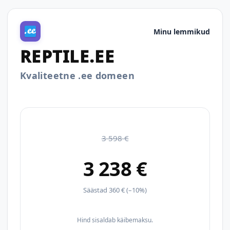
Minu lemmikud
REPTILE.EE
Kvaliteetne .ee domeen
3 598 €
3 238 €
Säästad 360 € (–10%)
Hind sisaldab käibemaksu.