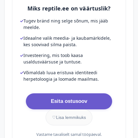
Miks reptile.ee on väärtuslik?
Tugev bränd ning selge sõnum, mis jääb
meelde.
Ideaalne valik meedia- ja kaubamärkidele,
kes soovivad silma paista.
Investeering, mis toob kaasa
usaldusväärsuse ja tuntuse.
Võimaldab luua eristuva identiteedi
herpetoloogia ja loomade maailmas.
Esita ostusoov
♡
Lisa lemmikuks
Vastame tavaliselt samal tööpäeval.