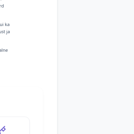
rd
ui ka
st ja
alne