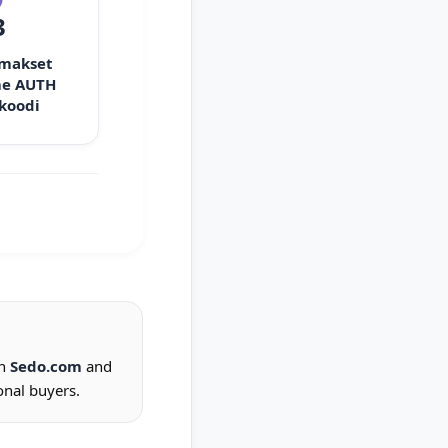
3
 makset
e AUTH
 koodi
on
Sedo.com
and
onal buyers.