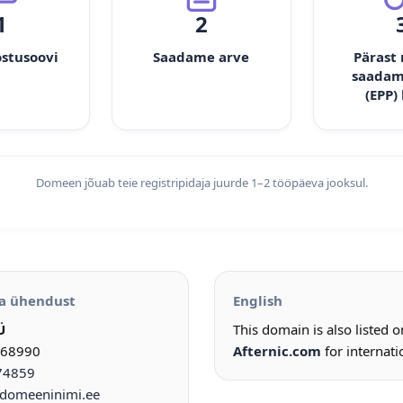
1
2
ostusoovi
Saadame arve
Pärast
saadam
(EPP)
Domeen jõuab teie registripidaja juurde 1–2 tööpäeva jooksul.
a ühendust
English
Ü
This domain is also listed 
968990
Afternic.com
for internati
74859
omeeninimi.ee