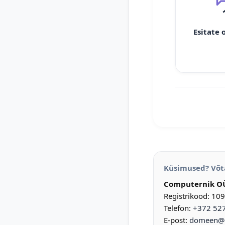
Esitate 
Küsimused? Võt
Computernik O
Registrikood: 10
Telefon:
+372 52
E-post:
domeen@d