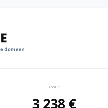
EE
.ee domeen
3 598 €
3 238 €