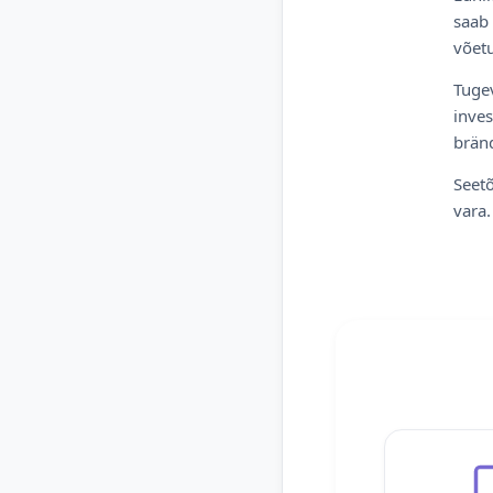
saab 
võetu
Tugev
inves
bränd
Seetõ
vara.