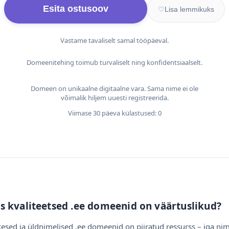
Esita ostusoov
♡
Lisa lemmikuks
Vastame tavaliselt samal tööpäeval.
Domeenitehing toimub turvaliselt ning konfidentsiaalselt.
Domeen on unikaalne digitaalne vara. Sama nime ei ole
võimalik hiljem uuesti registreerida.
Viimase 30 päeva külastused: 0
s kvaliteetsed .ee domeenid on väärtuslikud?
esed ja üldnimelised .ee domeenid on piiratud ressurss – iga nim