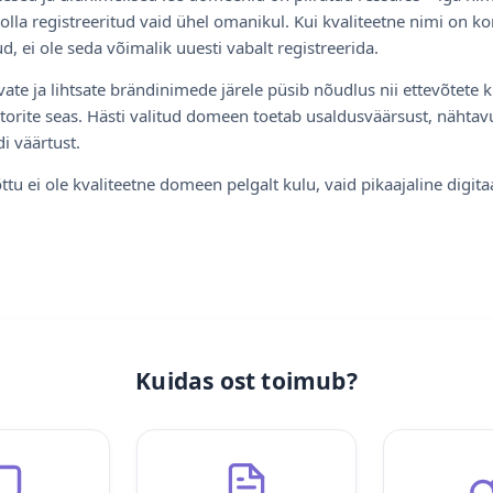
olla registreeritud vaid ühel omanikul. Kui kvaliteetne nimi on ko
d, ei ole seda võimalik uuesti vabalt registreerida.
ate ja lihtsate brändinimede järele püsib nõudlus nii ettevõtete k
torite seas. Hästi valitud domeen toetab usaldusväärsust, nähtavu
i väärtust.
ttu ei ole kvaliteetne domeen pelgalt kulu, vaid pikaajaline digita
Kuidas ost toimub?