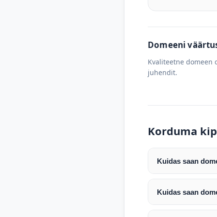
Domeeni väärtus 
Kvaliteetne domeen o
juhendit.
Korduma kip
Kuidas saan domee
Pärast makse laeku
enda valitud regist
Kuidas saan dome
Pärast ostu vormis
Domeeni ülekandmin