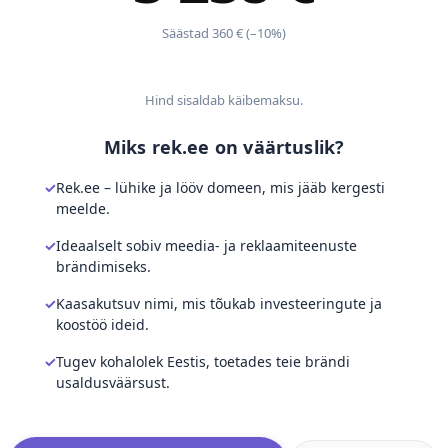
Säästad 360 € (–10%)
Hind sisaldab käibemaksu.
Miks rek.ee on väärtuslik?
Rek.ee – lühike ja lööv domeen, mis jääb kergesti
meelde.
Ideaalselt sobiv meedia- ja reklaamiteenuste
brändimiseks.
Kaasakutsuv nimi, mis tõukab investeeringute ja
koostöö ideid.
Tugev kohalolek Eestis, toetades teie brändi
usaldusväärsust.