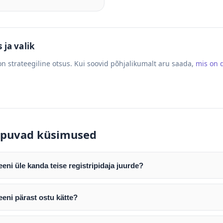
ja valik
n strateegiline otsus. Kui soovid põhjalikumalt aru saada,
mis on
puvad küsimused
ni üle kanda teise registripidaja juurde?
mist edastame teile domeeni AUTH (EPP) koodi. Selle abil saate d
ripidaja juurde.
eni pärast ostu kätte?
tamist väljastame arve. Maksekinnituse järel edastame teile dome
e toimub registripidajate vahelise protsessina ning võib võtta k