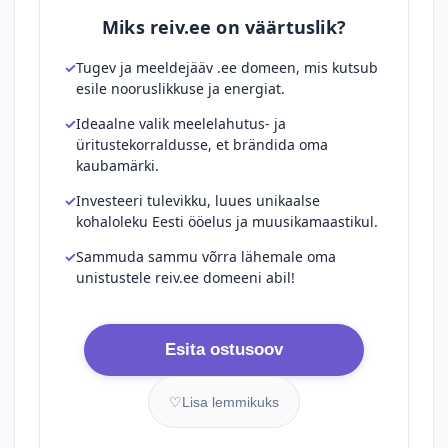
Miks reiv.ee on väärtuslik?
Tugev ja meeldejääv .ee domeen, mis kutsub
esile nooruslikkuse ja energiat.
Ideaalne valik meelelahutus- ja
üritustekorraldusse, et brändida oma
kaubamärki.
Investeeri tulevikku, luues unikaalse
kohaloleku Eesti ööelus ja muusikamaastikul.
Sammuda sammu võrra lähemale oma
unistustele reiv.ee domeeni abil!
Esita ostusoov
♡
Lisa lemmikuks