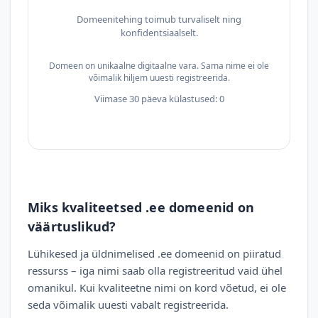
Domeenitehing toimub turvaliselt ning
konfidentsiaalselt.
Domeen on unikaalne digitaalne vara. Sama nime ei ole
võimalik hiljem uuesti registreerida.
Viimase 30 päeva külastused: 0
Miks kvaliteetsed .ee domeenid on
väärtuslikud?
Lühikesed ja üldnimelised .ee domeenid on piiratud
ressurss – iga nimi saab olla registreeritud vaid ühel
omanikul. Kui kvaliteetne nimi on kord võetud, ei ole
seda võimalik uuesti vabalt registreerida.