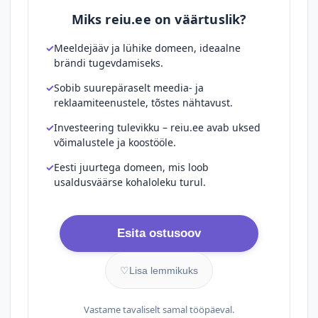
Miks reiu.ee on väärtuslik?
Meeldejääv ja lühike domeen, ideaalne
brändi tugevdamiseks.
Sobib suurepäraselt meedia- ja
reklaamiteenustele, tõstes nähtavust.
Investeering tulevikku – reiu.ee avab uksed
võimalustele ja koostööle.
Eesti juurtega domeen, mis loob
usaldusväärse kohaloleku turul.
Esita ostusoov
♡
Lisa lemmikuks
Vastame tavaliselt samal tööpäeval.