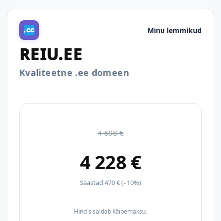
Minu lemmikud
REIU.EE
Kvaliteetne .ee domeen
4 698 €
4 228 €
Säästad 470 € (–10%)
Hind sisaldab käibemaksu.