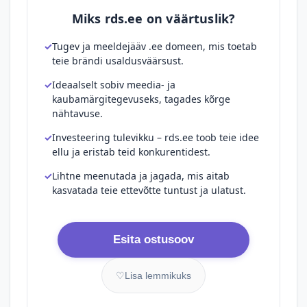
Miks rds.ee on väärtuslik?
Tugev ja meeldejääv .ee domeen, mis toetab
teie brändi usaldusväärsust.
Ideaalselt sobiv meedia- ja
kaubamärgitegevuseks, tagades kõrge
nähtavuse.
Investeering tulevikku – rds.ee toob teie idee
ellu ja eristab teid konkurentidest.
Lihtne meenutada ja jagada, mis aitab
kasvatada teie ettevõtte tuntust ja ulatust.
Esita ostusoov
♡
Lisa lemmikuks