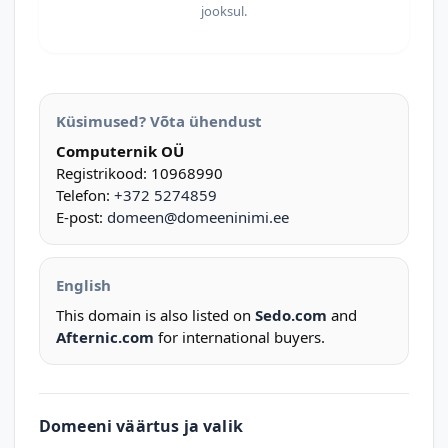
jooksul.
Küsimused? Võta ühendust
Computernik OÜ
Registrikood: 10968990
Telefon:
+372 5274859
E-post:
domeen@domeeninimi.ee
English
This domain is also listed on
Sedo.com
and
Afternic.com
for international buyers.
Domeeni väärtus ja valik