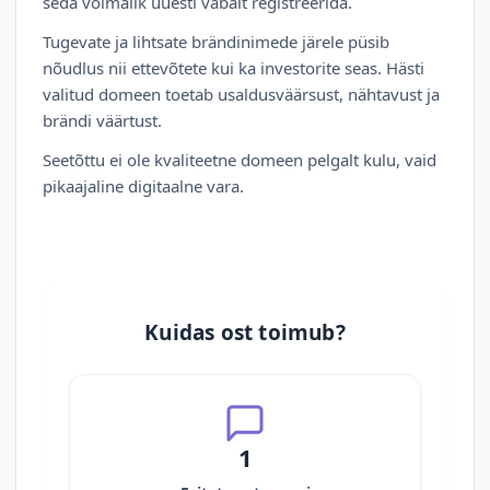
seda võimalik uuesti vabalt registreerida.
Tugevate ja lihtsate brändinimede järele püsib
nõudlus nii ettevõtete kui ka investorite seas. Hästi
valitud domeen toetab usaldusväärsust, nähtavust ja
brändi väärtust.
Seetõttu ei ole kvaliteetne domeen pelgalt kulu, vaid
pikaajaline digitaalne vara.
Kuidas ost toimub?
1