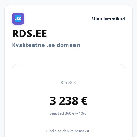
Minu lemmikud
RDS.EE
Kvaliteetne .ee domeen
3 598 €
3 238 €
Säästad 360 € (–10%)
Hind sisaldab käibemaksu.