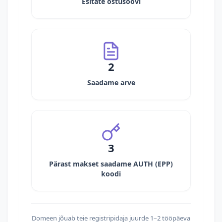
Esitate ostusoovi
2
Saadame arve
3
Pärast makset saadame AUTH (EPP)
koodi
Domeen jõuab teie registripidaja juurde 1–2 tööpäeva