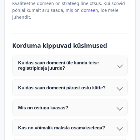
Kvaliteetne domeen on strateegiline otsus. Kui soovid
põhjalikumalt aru saada,
mis on domeen
, loe meie
juhendit.
Korduma kippuvad küsimused
Kuidas saan domeeni üle kanda teise
registripidaja juurde?
Pärast makse laekumist edastame teile domeeni
AUTH (EPP) koodi. Selle abil saate domeeni üle
Kuidas saan domeeni pärast ostu kätte?
kanda enda valitud registripidaja juurde.
Pärast ostu vormistamist väljastame arve.
Maksekinnituse järel edastame teile domeeni
Domeeni ülekandmine toimub registripidajate
Mis on ostuga kaasas?
AUTH (EPP) koodi, millega saate domeeni üle viia
vahelise protsessina ning võib võtta kuni paar
Ostuga kaasas on domeeninime omandiõigus.
enda valitud registripidaja juurde.
tööpäeva. Täpsemad juhised saadetakse teile e-
Veebimajutust ja e-posti teenuseid tuleb tellida
posti teel pärast tehingu kinnitamist.
Kas on võimalik maksta osamaksetega?
eraldi oma registripidaja või majutaja kaudu (nt
Võtame teiega ühendust ning juhendame kogu
Osamakse võimalus on kokkuleppel. Palun
host.ee).