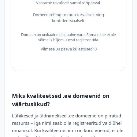
Vastame tavaliselt samal tööpäeval.
Domeenitehing toimub turvaliselt ning
konfidentsiaalselt.
Domeen on unikaalne digitaalne vara. Sama nime ei ole
võimalik hiljem uuesti registreerida.
Viimase 30 päeva külastused: 0
Miks kvaliteetsed .ee domeenid on
väärtuslikud?
Lühikesed ja üldnimelised .ee domeenid on piiratud
ressurss – iga nimi saab olla registreeritud vaid ühel
omanikul. Kui kvaliteetne nimi on kord võetud, ei ole