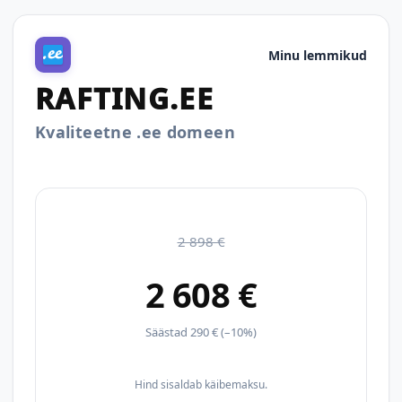
Minu lemmikud
RAFTING.EE
Kvaliteetne .ee domeen
2 898 €
2 608 €
Säästad 290 € (–10%)
Hind sisaldab käibemaksu.