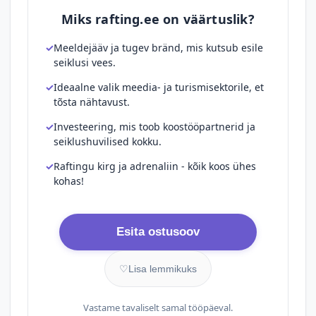
Miks rafting.ee on väärtuslik?
Meeldejääv ja tugev bränd, mis kutsub esile
seiklusi vees.
Ideaalne valik meedia- ja turismisektorile, et
tõsta nähtavust.
Investeering, mis toob koostööpartnerid ja
seiklushuvilised kokku.
Raftingu kirg ja adrenaliin - kõik koos ühes
kohas!
Esita ostusoov
♡
Lisa lemmikuks
Vastame tavaliselt samal tööpäeval.