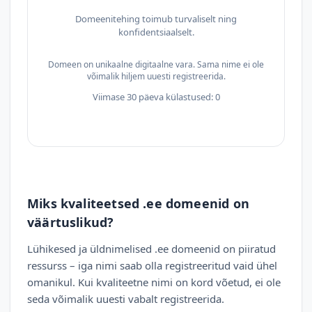
Domeenitehing toimub turvaliselt ning
konfidentsiaalselt.
Domeen on unikaalne digitaalne vara. Sama nime ei ole
võimalik hiljem uuesti registreerida.
Viimase 30 päeva külastused: 0
Miks kvaliteetsed .ee domeenid on
väärtuslikud?
Lühikesed ja üldnimelised .ee domeenid on piiratud
ressurss – iga nimi saab olla registreeritud vaid ühel
omanikul. Kui kvaliteetne nimi on kord võetud, ei ole
seda võimalik uuesti vabalt registreerida.